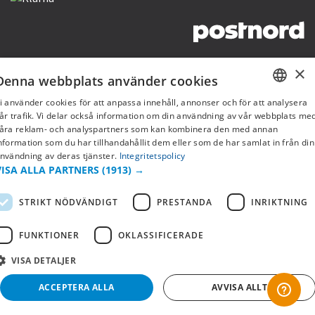
Copyright © 2019 This site is Licensed to 377 Sport AB
Integritetspolicy
Cookies
×
Denna webbplats använder cookies
i använder cookies för att anpassa innehåll, annonser och för att analysera
SWEDISH
år trafik. Vi delar också information om din användning av vår webbplats me
åra reklam- och analyspartners som kan kombinera den med annan
FI
nformation som du har tillhandahållit dem eller som de har samlat in från din
nvändning av deras tjänster.
Integritetspolicy
NO
VISA ALLA PARTNERS
(1913) →
STRIKT NÖDVÄNDIGT
PRESTANDA
INRIKTNING
FUNKTIONER
OKLASSIFICERADE
VISA DETALJER
ACCEPTERA ALLA
AVVISA ALLT