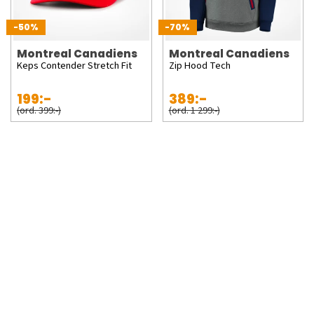
-50%
-70%
Montreal Canadiens
Montreal Canadiens
Keps Contender Stretch Fit
Zip Hood Tech
199:-
389:-
(ord. 399:-)
(ord. 1 299:-)