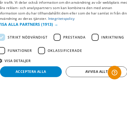
SWEDISH
år trafik. Vi delar också information om din användning av vår webbplats me
Returer & byten
åra reklam- och analyspartners som kan kombinera den med annan
FI
nformation som du har tillhandahållit dem eller som de har samlat in från din
Vanliga frågor
nvändning av deras tjänster.
Integritetspolicy
NO
VISA ALLA PARTNERS
(1913) →
Om oss
STRIKT NÖDVÄNDIGT
PRESTANDA
INRIKTNING
Företagsinformation
FUNKTIONER
OKLASSIFICERADE
VISA DETALJER
ACCEPTERA ALLA
AVVISA ALLT
Strikt nödvändigt
Prestanda
Inriktning
Funktioner
Oklassificerade
Copyright © 2019 This site is Licensed to 377 Sport AB
Integritetspolicy
Cookies
Strikt nödvändiga kakor tillåter kärnwebbplatsfunktioner som användarinloggning
och kontohantering. Webbplatsen kan inte användas ordentligt utan strikt
nödvändiga cookies.