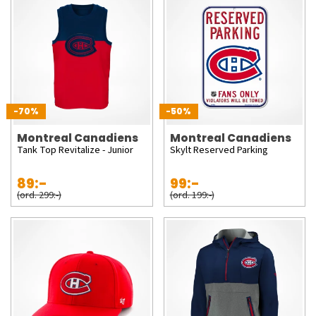
-70%
-50%
Montreal Canadiens
Montreal Canadiens
Tank Top Revitalize - Junior
Skylt Reserved Parking
89:-
99:-
(ord. 299:-)
(ord. 199:-)