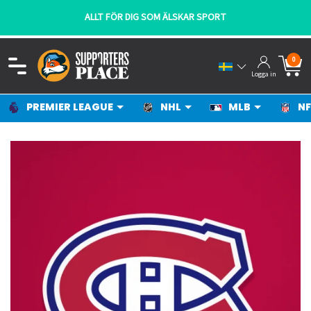
ALLT FÖR DIG SOM ÄLSKAR SPORT
0
Logga in
PREMIER LEAGUE
NHL
MLB
NF