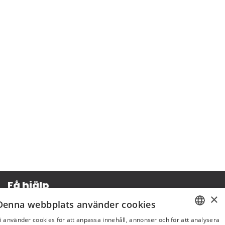
Få hjälp
×
Denna webbplats använder cookies
Köpvillkor
i använder cookies för att anpassa innehåll, annonser och för att analysera
Leverans & betalning