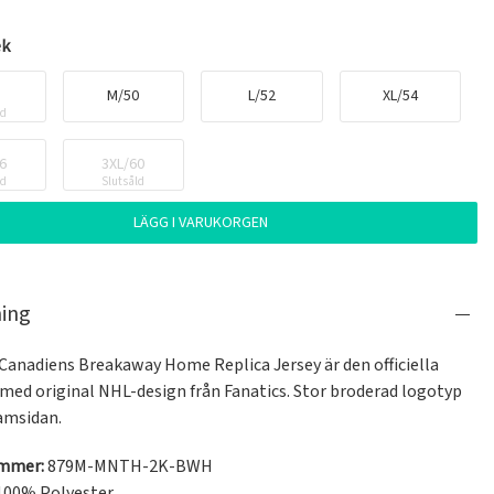
ek
6
M/50
L/52
XL/54
ld
6
3XL/60
ld
Slutsåld
LÄGG I VARUKORGEN
ning
Canadiens Breakaway Home Replica Jersey är den officiella 
 med original NHL-design från Fanatics. Stor broderad logotyp 
amsidan. 
ummer:
879M-MNTH-2K-BWH
100% Polyester