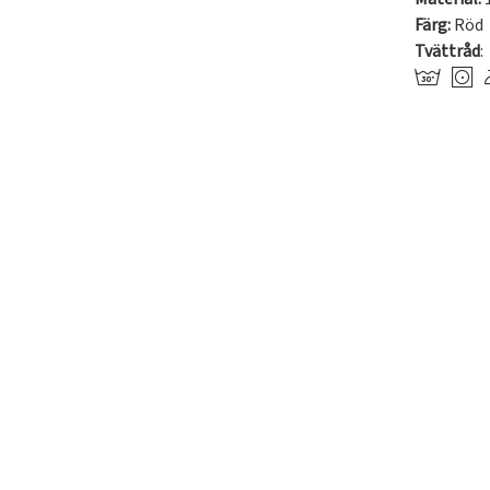
Färg:
Röd
Tvättråd
: