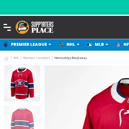
PREMIER LEAGUE
NHL
MLB
NF
NHL
Montreal Canadiens
Hemmatröja Breakaway