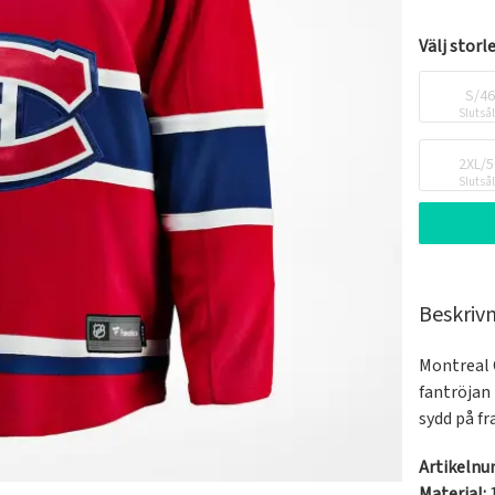
Välj storl
S/4
Slutså
2XL/5
Slutså
Beskriv
Montreal 
fantröjan
sydd på fr
Artikeln
Material: