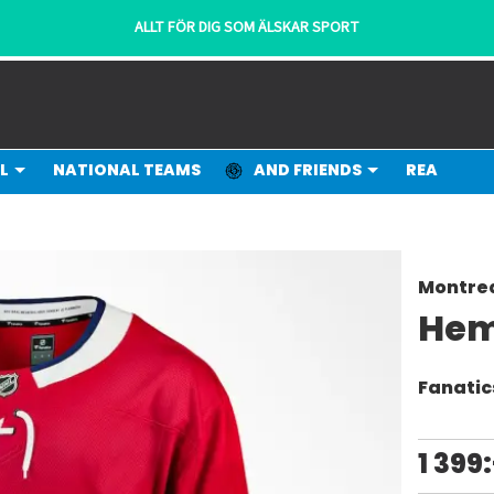
ALLT FÖR DIG SOM ÄLSKAR SPORT
L
NATIONAL TEAMS
AND FRIENDS
REA
Montre
Hem
Fanatic
1 399