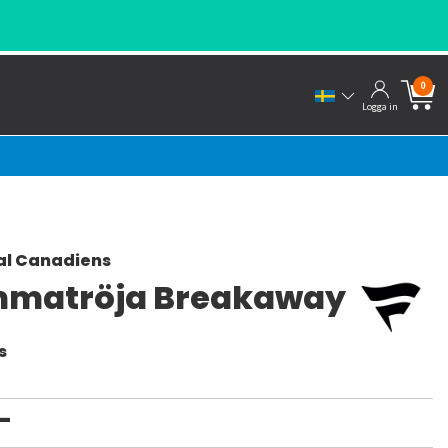
0
Logga in
al Canadiens
matröja Breakaway
s
:-