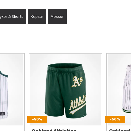
yxor & Shorts
Kepsar
Mössor
-50%
-50%
Oakland Athletics
Oakland 