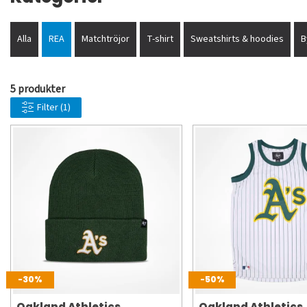
Alla
REA
Matchtröjor
T-shirt
Sweatshirts & hoodies
B
5 produkter
Filter
(1)
-30%
-50%
Oakland Athletics
Oakland Athletics