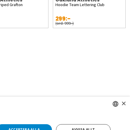
riped Grafton
Hoodie Team Lettering Club
299:-
(ord. 999:-)
×
SWEDISH
FI
ACCEPTERA ALLA
AVVISA ALLT