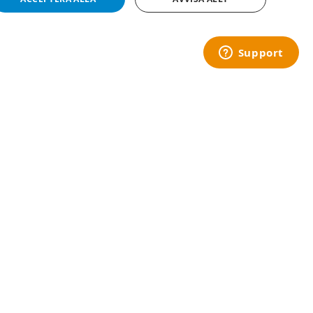
NO
dvändiga cookies.
rstörs efter att de lämnat sidan. De är också kända
rens cookie. Det är nödvändigt att Cookie-
Copyright © 2019 This site is Licensed to 377 Sport AB
Integritetspolicy
Cookies