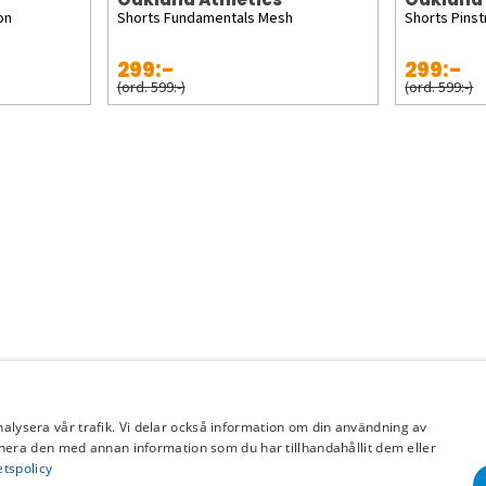
on
Shorts Fundamentals Mesh
Shorts Pinst
299:-
299:-
(ord. 599:-)
(ord. 599:-)
nalysera vår trafik. Vi delar också information om din användning av
era den med annan information som du har tillhandahållit dem eller
etspolicy