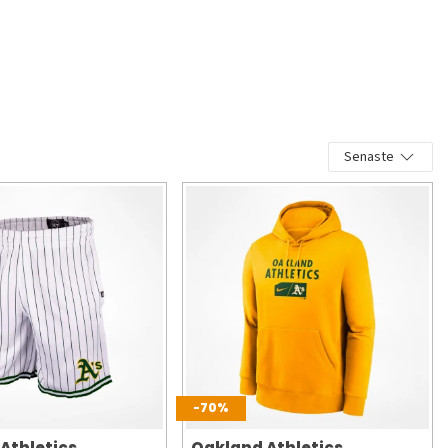
Senaste
-70%
Athletics
Oakland Athletics