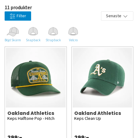
11 produkter
Filter
Senaste
Böjd Skärm
Snapback
Strapback
Velcro
Oakland Athletics
Oakland Athletics
Keps Halftone Pop - Hitch
Keps Clean Up
399:-
299:-