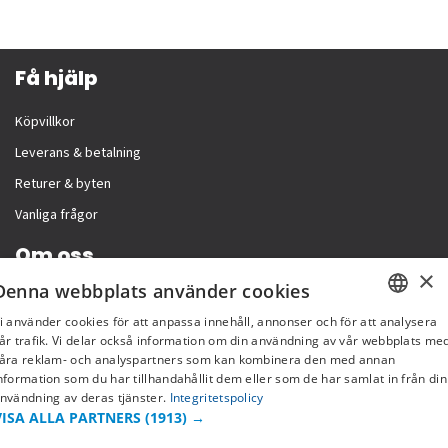
Få hjälp
Köpvillkor
Leverans & betalning
Returer & byten
Vanliga frågor
Om oss
×
Denna webbplats använder cookies
Företagsinformation
i använder cookies för att anpassa innehåll, annonser och för att analysera
SWEDISH
år trafik. Vi delar också information om din användning av vår webbplats me
åra reklam- och analyspartners som kan kombinera den med annan
FI
nformation som du har tillhandahållit dem eller som de har samlat in från din
nvändning av deras tjänster.
Integritetspolicy
NO
VISA ALLA PARTNERS
(1913) →