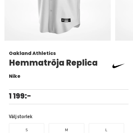
Oakland Athletics
Hemmatröja Replica
Nike
1 199:-
Välj storlek
S
M
L