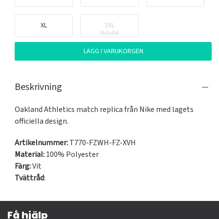
XL
2XL
Slutsåld
LÄGG I VARUKORGEN
Beskrivning
Oakland Athletics match replica från Nike med lagets 
officiella design.
Artikelnummer:
T770-FZWH-FZ-XVH
Material:
100% Polyester
Färg:
Vit
Tvättråd
:
Få hjälp