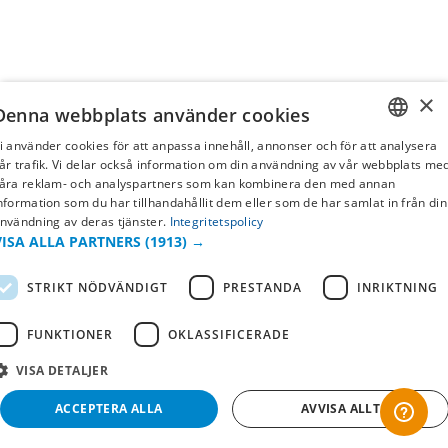
×
Denna webbplats använder cookies
i använder cookies för att anpassa innehåll, annonser och för att analysera
SWEDISH
år trafik. Vi delar också information om din användning av vår webbplats me
åra reklam- och analyspartners som kan kombinera den med annan
FI
nformation som du har tillhandahållit dem eller som de har samlat in från din
nvändning av deras tjänster.
Integritetspolicy
NO
VISA ALLA PARTNERS
(1913) →
STRIKT NÖDVÄNDIGT
PRESTANDA
INRIKTNING
FUNKTIONER
OKLASSIFICERADE
VISA DETALJER
ACCEPTERA ALLA
AVVISA ALLT