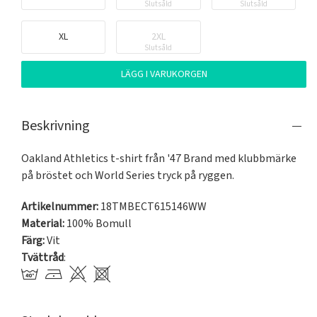
Slutsåld
Slutsåld
XL
2XL
Slutsåld
LÄGG I VARUKORGEN
Beskrivning
Oakland Athletics t-shirt från '47 Brand med klubbmärke 
på bröstet och World Series tryck på ryggen.
Artikelnummer:
18TMBECT615146WW
Material:
100% Bomull
Färg:
Vit
Tvättråd
: