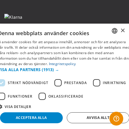
×
Denna webbplats använder cookies
i använder cookies för att anpassa innehåll, annonser och för att analysera
Copyright © 2019 This site is Licensed to 377 Sport AB
Integritetspolicy
Cookies
SWEDISH
år trafik. Vi delar också information om din användning av vår webbplats me
åra reklam- och analyspartners som kan kombinera den med annan
FI
nformation som du har tillhandahållit dem eller som de har samlat in från din
nvändning av deras tjänster.
Integritetspolicy
NO
VISA ALLA PARTNERS
(1913) →
STRIKT NÖDVÄNDIGT
PRESTANDA
INRIKTNING
FUNKTIONER
OKLASSIFICERADE
VISA DETALJER
ACCEPTERA ALLA
AVVISA ALLT