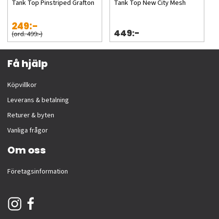
Tank Top Pinstriped Grafton
Tank Top New City Mesh
249:-
449:-
(ord. 499:-)
Få hjälp
Köpvillkor
Leverans & betalning
Returer & byten
Vanliga frågor
Om oss
Företagsinformation