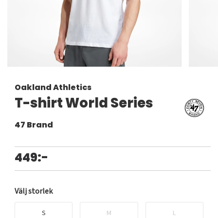
Oakland Athletics
T-shirt World Series
47 Brand
449:-
Välj storlek
S
M
L