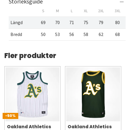
Storleksguide
S
M
L
XL
2XL
3XL
Längd
69
70
71
75
79
80
Bredd
50
53
56
58
62
68
Fler produkter
-50%
Oakland Athletics
Oakland Athletics