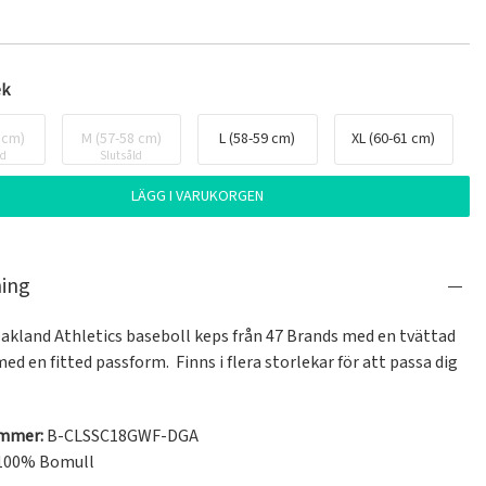
ek
 cm)
M (57-58 cm)
L (58-59 cm)
XL (60-61 cm)
ld
Slutsåld
LÄGG I VARUKORGEN
ning
Oakland Athletics baseboll keps från 47 Brands med en tvättad 
ed en fitted passform.  Finns i flera storlekar för att passa dig 
ummer:
B-CLSSC18GWF-DGA
100% Bomull