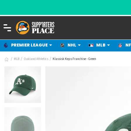
PREMIER LEAGUE
NHL
MLB
NF
MLB
Oakland Athletics
Klassisk Keps Franchise - Green