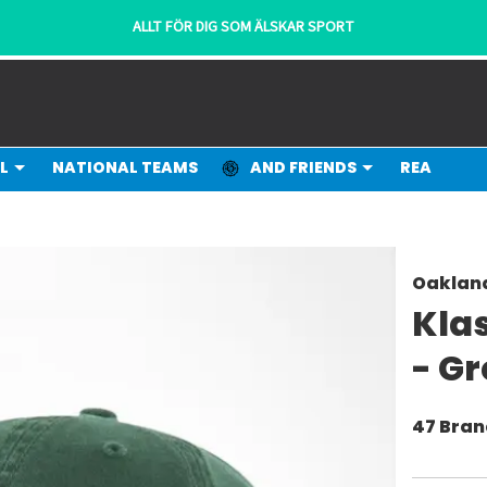
ALLT FÖR DIG SOM ÄLSKAR SPORT
L
NATIONAL TEAMS
AND FRIENDS
REA
Oakland
Kla
- G
47 Bra