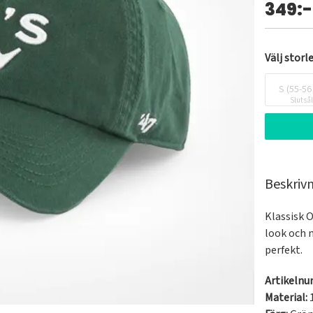
349:-
Välj storl
S (55-56
Slutså
Beskriv
Klassisk 
look och m
perfekt. 
Artikeln
Material: