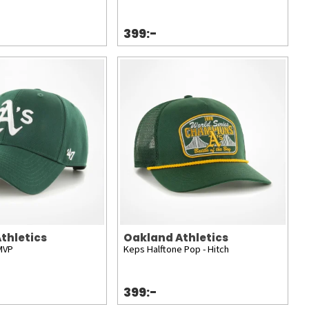
399:-
thletics
Oakland Athletics
MVP
Keps Halftone Pop - Hitch
399:-