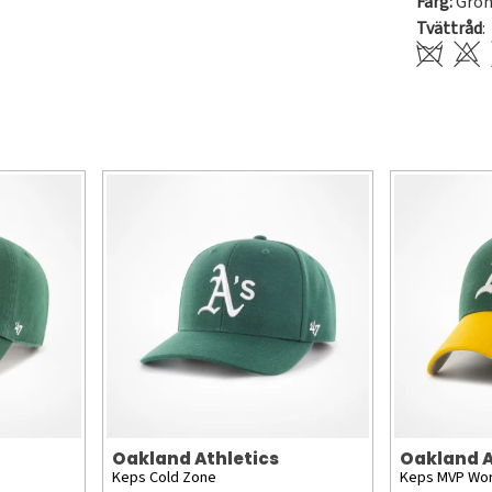
Färg:
Grö
Tvättråd
:
Oakland Athletics
Oakland A
Keps Cold Zone
Keps MVP Wor