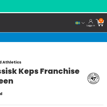
0
Logga in
 Athletics
ssisk Keps Franchise
reen
nd