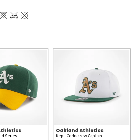
n
thletics
Oakland Athletics
ld Series
Keps Corkscrew Captain