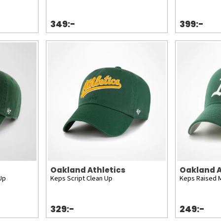
349:-
399:-
Oakland Athletics
Oakland A
Up
Keps Script Clean Up
Keps Raised 
329:-
249:-