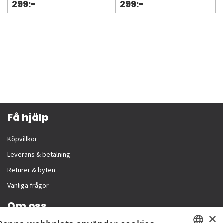
299:-
299:-
Få hjälp
Köpvillkor
Leverans & betalning
Returer & byten
Vanliga frågor
Om oss
×