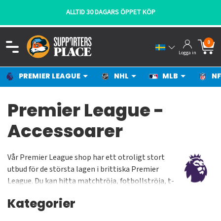
ALLTID 30 DAGARS ÖPPET KÖP
0
Logga in
PREMIER LEAGUE
NHL
MLB
NF
Premier League -
Accessoarer
Vår Premier League shop har ett otroligt stort
utbud för de största lagen i brittiska Premier
League. Du kan hitta matchtröja, fotbollströja, t-
shirts, huvtröjor, böcker, posters, mössor, kepsar,
Kategorier
nyckelringar, plånböcker och mängder av andra
artiklar till riktigt låga priser och med snabba