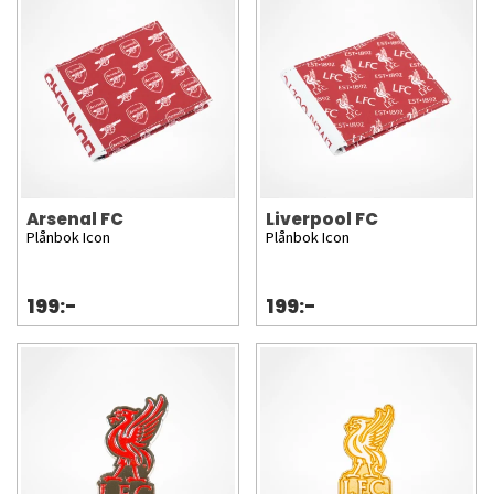
Arsenal FC
Liverpool FC
Plånbok Icon
Plånbok Icon
199:-
199:-