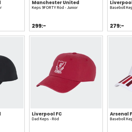
d
Manchester United
Liverpoo
r
Keps 9FORTY Röd - Junior
Baseboll Kep
299:-
279:-
d
Liverpool FC
Arsenal 
Dad Keps - Röd
Baseboll Kep