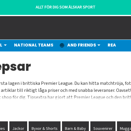
SNABBA LEVERANSER FRÅN VÅRT LAGER
L
NATIONAL TEAMS
AND FRIENDS
REA
epsar
sta lagen i brittiska Premier League. Du kan hitta matchtröja, fotb
rtiklar till riktigt låga priser och med snabba leveranser. Oavset
 shop för dig. Tipsextra har gjort att Premier League och den britti
ritlag i just England. Snabba och pålitliga leveranser i Sveriges sk
ies
Jackor
Byxor & Shorts
Barn & Baby
Souvenirer
Mugga