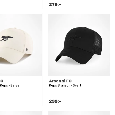
279:-
FC
Arsenal FC
Keps - Beige
Keps Branson - Svart
299:-