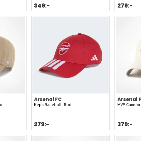
349:-
279:-
Arsenal FC
Arsenal 
ki
Keps Baseball - Röd
MVP Cannon 
279:-
379:-