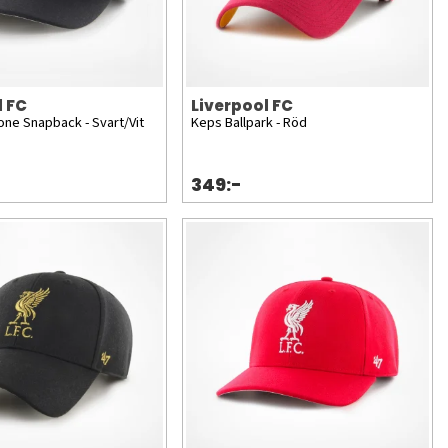
l FC
Liverpool FC
one Snapback - Svart/Vit
Keps Ballpark - Röd
349:-