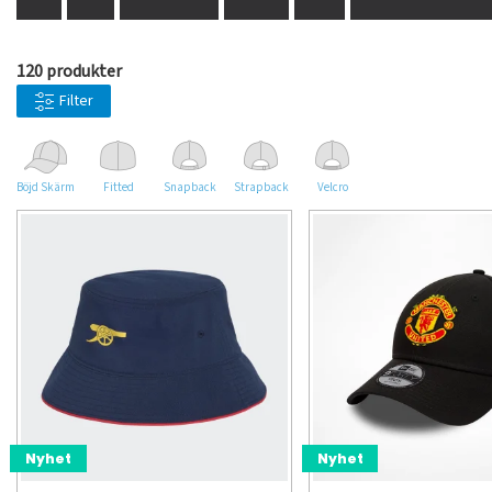
120 produkter
Filter
Böjd Skärm
Fitted
Snapback
Strapback
Velcro
Nyhet
Nyhet