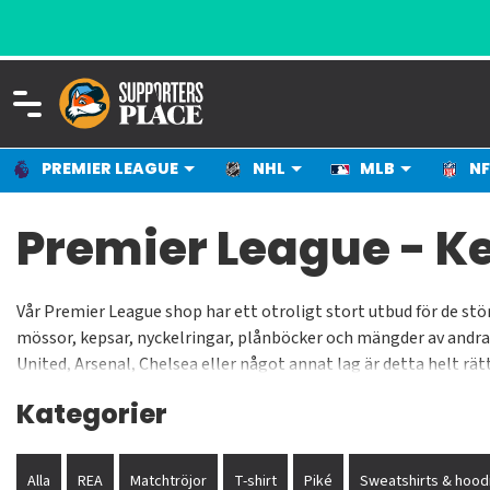
PREMIER LEAGUE
NHL
MLB
NF
Premier League - K
Vår Premier League shop har ett otroligt stort utbud för de stör
mössor, kepsar, nyckelringar, plånböcker och mängder av andra a
United, Arsenal, Chelsea eller något annat lag är detta helt rätt
stort sett varje fotbollsintresserad kille eller tjej har ett favo
Kategorier
Alla
REA
Matchtröjor
T-shirt
Piké
Sweatshirts & hood