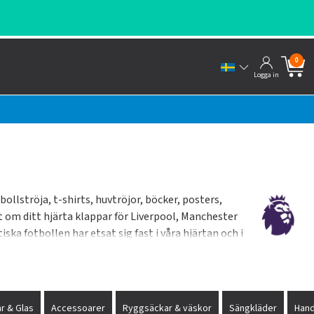
0
Logga in
ollströja, t-shirts, huvtröjor, böcker, posters,
t om ditt hjärta klappar för Liverpool, Manchester
ska fotbollen har etsat sig fast i våra hjärtan och i
önaste supporter-shop.
r & Glas
Accessoarer
Ryggsäckar & väskor
Sängkläder
Han