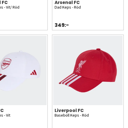
l FC
Arsenal FC
s - Vit/ Röd
Dad Keps - Röd
349:-
FC
Liverpool FC
s - Vit
Baseboll Keps - Röd