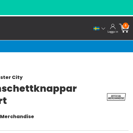
0
Logga in
ter City
schettknappar
rt
l Merchandise