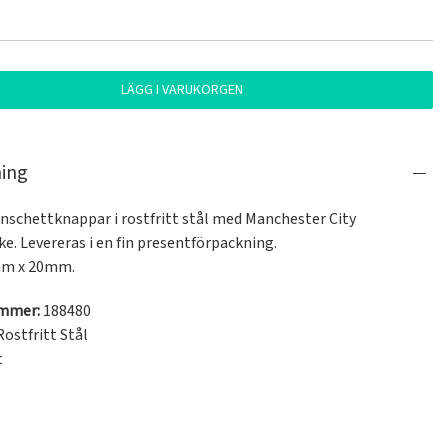
LÄGG I VARUKORGEN
ning
nschettknappar i rostfritt stål med Manchester City 
. Levereras i en fin presentförpackning.

mm x 20mm.
ummer:
188480
ostfritt Stål
t