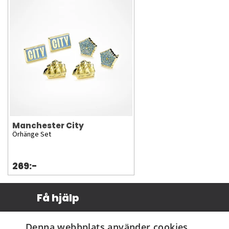
Manchester City
Örhänge Set
269:-
Få hjälp
Köpvillkor
Denna webbplats använder cookies