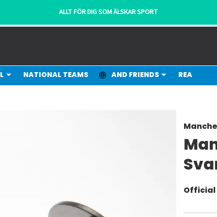
ALLT FÖR DIG SOM ÄLSKAR SPORT
L
NATIONAL TEAMS
AND FRIENDS
REA
Manches
Man
Sva
Officia