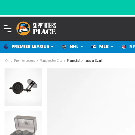
PREMIER LEAGUE
NHL
MLB
NF
Premier League
Manchester City
Manschettknappar Svart