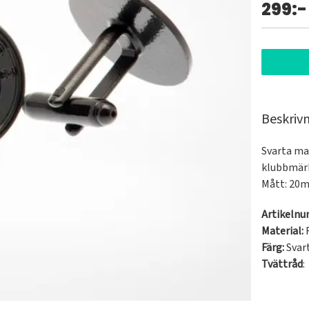
299:-
Beskriv
Svarta ma
klubbmärke
Mått: 20
Artikeln
Material:
R
Färg:
Svar
Tvättråd
: