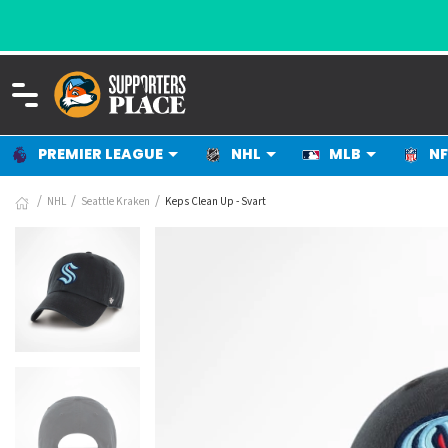
PREMIER LEAGUE
NHL
MLB
NF
NHL
Seattle Kraken
Keps Clean Up - Svart