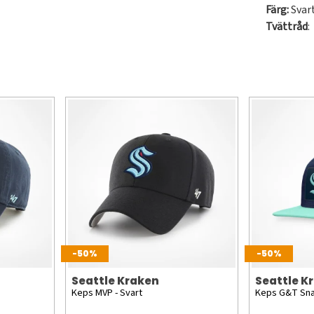
Färg:
Svar
Tvättråd
:
-50%
-50%
Seattle Kraken
Seattle K
Keps MVP - Svart
Keps G&T Sn