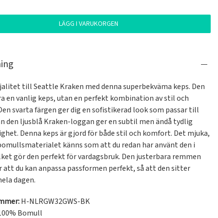
LÄGG I VARUKORGEN
ning
ojalitet till Seattle Kraken med denna superbekväma keps. Den 
ra en vanlig keps, utan en perfekt kombination av stil och 
en svarta färgen ger dig en sofistikerad look som passar till 
n den ljusblå Kraken-loggan ger en subtil men ändå tydlig 
ighet. Denna keps är gjord för både stil och komfort. Det mjuka, 
bomullsmaterialet känns som att du redan har använt den i 
vilket gör den perfekt för vardagsbruk. Den justerbara remmen 
r att du kan anpassa passformen perfekt, så att den sitter 
ela dagen.
ummer:
H-NLRGW32GWS-BK
100% Bomull