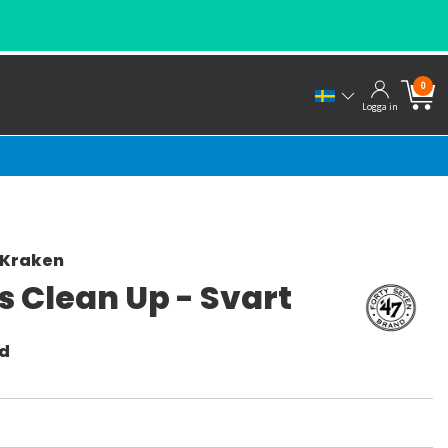
0
Logga in
 Kraken
s Clean Up - Svart
nd