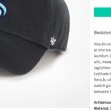
Beskriv
Visa din l
är inte ba
komfort. D
allt, meda
lagtillhör
tvättade 
flera år, 
baktill gö
bekvämt h
Artikeln
Material: