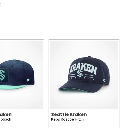
t
raken
Seattle Kraken
apback
Keps Roscoe Hitch