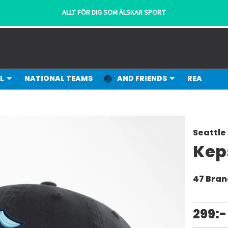
ALLT FÖR DIG SOM ÄLSKAR SPORT
L
NATIONAL TEAMS
AND FRIENDS
REA
Seattle
Kep
47 Bra
299:-