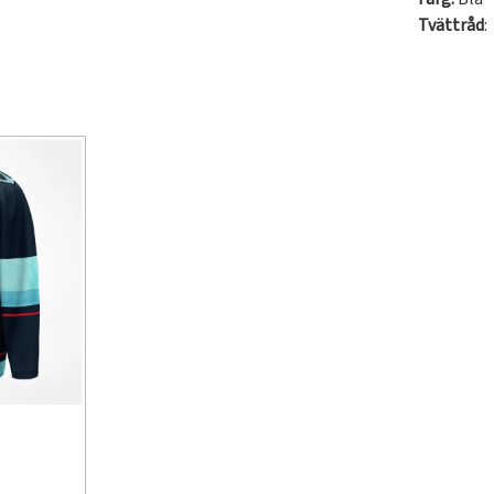
Tvättråd
: