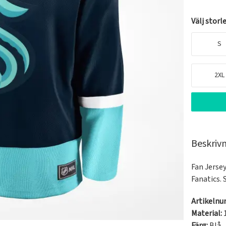
Välj storl
S
2XL
Beskriv
Fan Jersey
Fanatics. 
Artikeln
Material:
Färg:
Blå