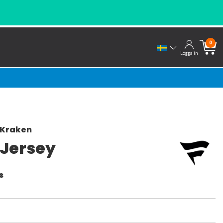
0
Logga in
 Kraken
 Jersey
s