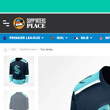
PREMIER LEAGUE
NHL
MLB
NF
NHL
Seattle Kraken
Fan Jersey