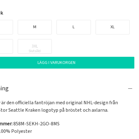
ek
M
L
XL
3XL
Slutsåld
LÄGG I VARUKORGEN
ning
 är den officiella fantröjan med original NHL-design från 
Stor Seattle Kraken logotyp på bröstet och axlarna.
ummer:
858M-SEKH-2GO-8MS
100% Polyester