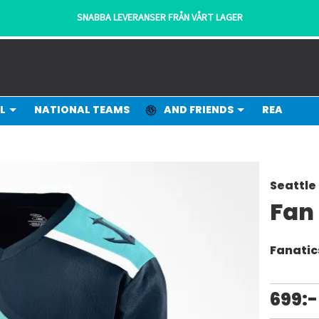
SNABBA LEVERANSER FRÅN VÅRT LAGER
L
NATIONAL TEAMS
AND FRIENDS
REA
Seattle
Fan
Fanatic
699:-