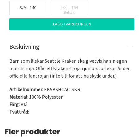
S/M - 140
L/XL - 164
Slutsåld
LÄGG I VARUKORGEN
Beskrivning
Barn som älskar Seattle Kraken ska givetvis ha sin egen 
matchtröja. Officiell Kraken-tröja i juniorstorlekar. Är den 
officiella fantröjan (inte till för att ha skydd under.).
Artikelnummer:
EK5BSHCAC-SKR
Material:
100% Polyester
Färg:
Blå
Tvättråd
:
Fler produkter