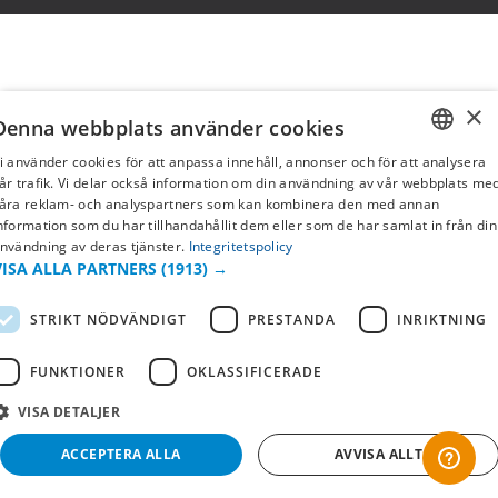
×
Denna webbplats använder cookies
i använder cookies för att anpassa innehåll, annonser och för att analysera
SWEDISH
år trafik. Vi delar också information om din användning av vår webbplats me
åra reklam- och analyspartners som kan kombinera den med annan
FI
nformation som du har tillhandahållit dem eller som de har samlat in från din
nvändning av deras tjänster.
Integritetspolicy
NO
VISA ALLA PARTNERS
(1913) →
STRIKT NÖDVÄNDIGT
PRESTANDA
INRIKTNING
FUNKTIONER
OKLASSIFICERADE
VISA DETALJER
ACCEPTERA ALLA
AVVISA ALLT