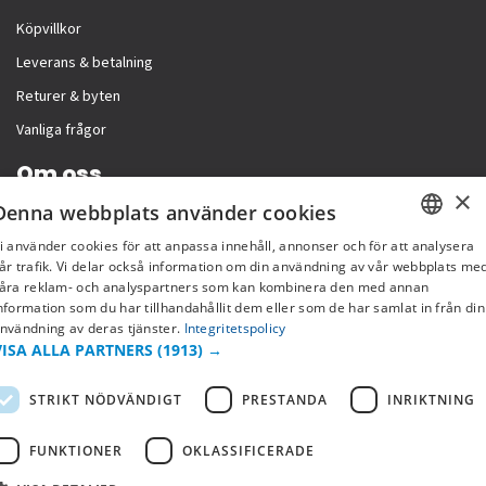
Köpvillkor
Leverans & betalning
Returer & byten
Vanliga frågor
Om oss
×
Denna webbplats använder cookies
Företagsinformation
i använder cookies för att anpassa innehåll, annonser och för att analysera
SWEDISH
år trafik. Vi delar också information om din användning av vår webbplats me
åra reklam- och analyspartners som kan kombinera den med annan
FI
nformation som du har tillhandahållit dem eller som de har samlat in från din
nvändning av deras tjänster.
Integritetspolicy
NO
VISA ALLA PARTNERS
(1913) →
STRIKT NÖDVÄNDIGT
PRESTANDA
INRIKTNING
FUNKTIONER
OKLASSIFICERADE