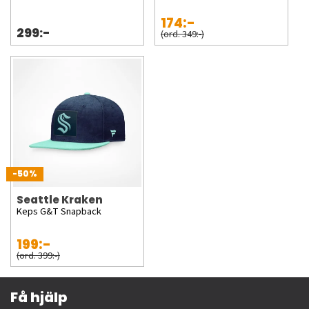
174:-
299:-
(ord. 349:-)
-50%
Seattle Kraken
Keps G&T Snapback
199:-
(ord. 399:-)
Få hjälp