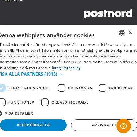
Copyright © 2019 This site is Licensed to 377 Sport AB
Integritetspolicy
Cookies
×
Denna webbplats använder cookies
i använder cookies för att anpassa innehåll, annonser och för att analysera
SWEDISH
år trafik. Vi delar också information om din användning av vår webbplats me
åra reklam- och analyspartners som kan kombinera den med annan
FI
nformation som du har tillhandahållit dem eller som de har samlat in från din
nvändning av deras tjänster.
Integritetspolicy
NO
VISA ALLA PARTNERS
(1913) →
STRIKT NÖDVÄNDIGT
PRESTANDA
INRIKTNING
FUNKTIONER
OKLASSIFICERADE
VISA DETALJER
ACCEPTERA ALLA
AVVISA ALLT