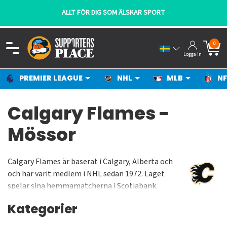
ALLT FÖR DIG SOM ÄLSKAR SPORT
0
Logga in
PREMIER LEAGUE
NHL
MLB
NF
Calgary Flames -
Mössor
Calgary Flames är baserat i Calgary, Alberta och
och har varit medlem i NHL sedan 1972. Laget
spelar sina hemmamatcherna i Scotiabank
Saddledome som är en arena för både hockey och
Kategorier
lacroisse. Kapaciteten på arenan när det spelas
hockey är 19 289. Flames tillhör Pacific Division