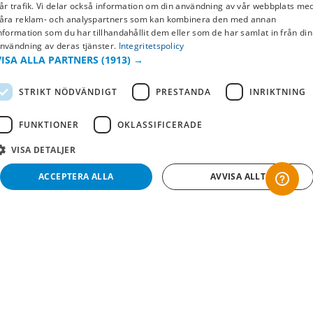
SWEDISH
år trafik. Vi delar också information om din användning av vår webbplats me
Returer & byten
åra reklam- och analyspartners som kan kombinera den med annan
FI
nformation som du har tillhandahållit dem eller som de har samlat in från din
Vanliga frågor
nvändning av deras tjänster.
Integritetspolicy
NO
VISA ALLA PARTNERS
(1913) →
Om oss
STRIKT NÖDVÄNDIGT
PRESTANDA
INRIKTNING
Företagsinformation
FUNKTIONER
OKLASSIFICERADE
VISA DETALJER
ACCEPTERA ALLA
AVVISA ALLT
Strikt nödvändigt
Prestanda
Inriktning
Funktioner
Oklassificerade
Copyright © 2019 This site is Licensed to 377 Sport AB
Integritetspolicy
Cookies
Strikt nödvändiga kakor tillåter kärnwebbplatsfunktioner som användarinloggning
och kontohantering. Webbplatsen kan inte användas ordentligt utan strikt
nödvändiga cookies.