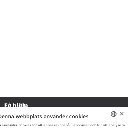
Få hjälp
×
Denna webbplats använder cookies
Köpvillkor
i använder cookies för att anpassa innehåll, annonser och för att analysera
Leverans & betalning