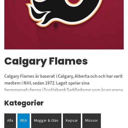
Calgary Flames
Calgary Flames är baserat i Calgary, Alberta och och har varit
medlem i NHL sedan 1972. Laget spelar sina
hemmamatcherna i Scotiabank Saddledome som är en arena
för både hockey och lacroisse. Kapaciteten på arenan när det
Kategorier
spelas hockey är 19 289. Flames tillhör Pacific Division
tillsammans med Anaheim Ducks, Arizona Coyotes,
Edmonton Oilers, Los Angeles Kings, San Jose Sharks och
Alla
REA
Muggar & Glas
Kepsar
Mössor
Vancouver Canucks.. Flames har vunnit Stanley Cup en gång