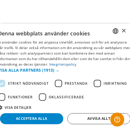
×
Denna webbplats använder cookies
i använder cookies för att anpassa innehåll, annonser och för att analysera
SWEDISH
år trafik. Vi delar också information om din användning av vår webbplats me
åra reklam- och analyspartners som kan kombinera den med annan
FI
nformation som du har tillhandahållit dem eller som de har samlat in från din
nvändning av deras tjänster.
Integritetspolicy
NO
VISA ALLA PARTNERS
(1913) →
STRIKT NÖDVÄNDIGT
PRESTANDA
INRIKTNING
FUNKTIONER
OKLASSIFICERADE
VISA DETALJER
ACCEPTERA ALLA
AVVISA ALLT