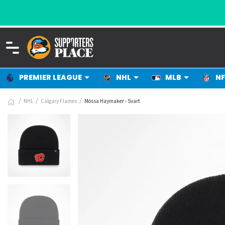
PREMIER LEAGUE
NHL
MLB
NF
NHL
Calgary Flames
Mössa Haymaker - Svart