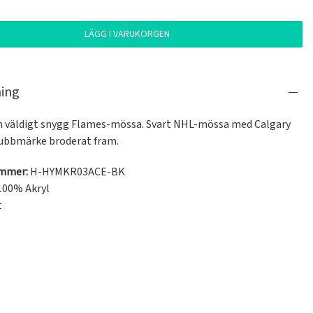
LÄGG I VARUKORGEN
ning
 väldigt snygg Flames-mössa. Svart NHL-mössa med Calgary 
ubbmärke broderat fram.
ummer:
H-HYMKR03ACE-BK
100% Akryl
t