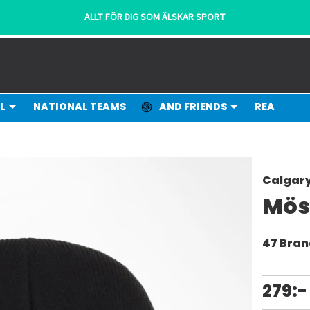
ALLT FÖR DIG SOM ÄLSKAR SPORT
L
NATIONAL TEAMS
AND FRIENDS
REA
Calgar
Mös
47 Bra
279:-