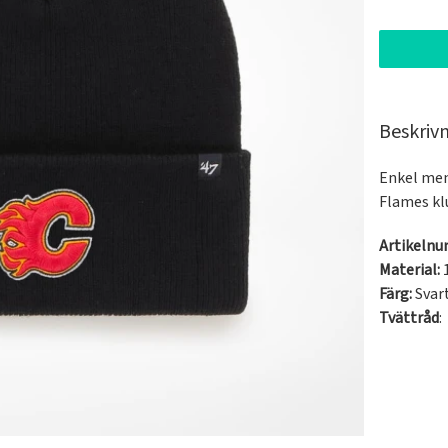
Beskriv
Enkel men
Flames kl
Artikeln
Material:
Färg:
Svar
Tvättråd
: