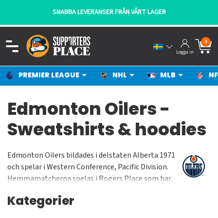
SNABBA LEVERANSER FRÅN VÅRT LAGER
0
Logga in
PREMIER LEAGUE
NHL
MLB
NF
Edmonton Oilers -
Sweatshirts & hoodies
Edmonton Oilers bildades i delstaten Alberta 1971
och spelar i Western Conference, Pacific Division.
Hemmamatcherna spelas i Rogers Place som har
en kapacitet på cirka 18000 besökare under match.
Kategorier
Laget har vunnit Stanley Cup 5 gånger (1984, 1985,
1987, 1988 & 1990).Bland dagens stjärnor hittar