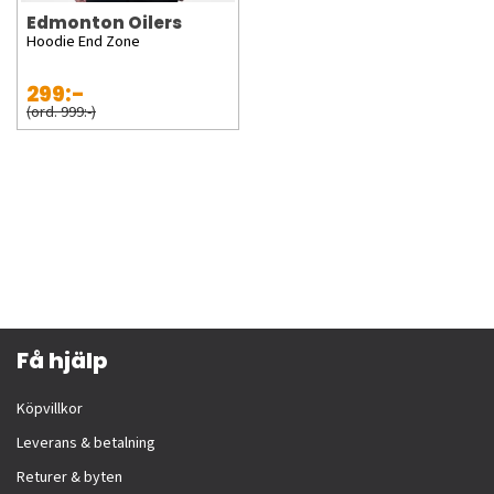
Edmonton Oilers
Hoodie End Zone
299:-
(ord. 999:-)
Få hjälp
Köpvillkor
Leverans & betalning
Returer & byten