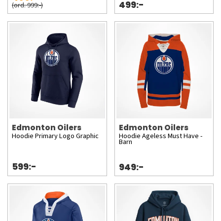
499:-
(ord. 999:-)
Edmonton Oilers
Edmonton Oilers
Hoodie Primary Logo Graphic
Hoodie Ageless Must Have -
Barn
599:-
949:-