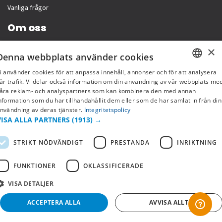
Vanliga frågor
Om oss
×
Företagsinformation
Denna webbplats använder cookies
i använder cookies för att anpassa innehåll, annonser och för att analysera
SWEDISH
år trafik. Vi delar också information om din användning av vår webbplats me
åra reklam- och analyspartners som kan kombinera den med annan
FI
nformation som du har tillhandahållit dem eller som de har samlat in från din
nvändning av deras tjänster.
Integritetspolicy
NO
VISA ALLA PARTNERS
(1913) →
STRIKT NÖDVÄNDIGT
PRESTANDA
INRIKTNING
FUNKTIONER
OKLASSIFICERADE
Copyright © 2019 This site is Licensed to 377 Sport AB
Integritetspolicy
Cookies
VISA DETALJER
ACCEPTERA ALLA
AVVISA ALLT