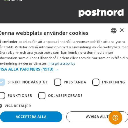
Copyright © 2019 This site is Licensed to 377 Sport AB
Integritetspolicy
Cookies
×
Denna webbplats använder cookies
i använder cookies för att anpassa innehåll, annonser och för att analysera
SWEDISH
år trafik. Vi delar också information om din användning av vår webbplats me
åra reklam- och analyspartners som kan kombinera den med annan
FI
nformation som du har tillhandahållit dem eller som de har samlat in från din
nvändning av deras tjänster.
Integritetspolicy
NO
VISA ALLA PARTNERS
(1913) →
STRIKT NÖDVÄNDIGT
PRESTANDA
INRIKTNING
FUNKTIONER
OKLASSIFICERADE
VISA DETALJER
ACCEPTERA ALLA
AVVISA ALLT