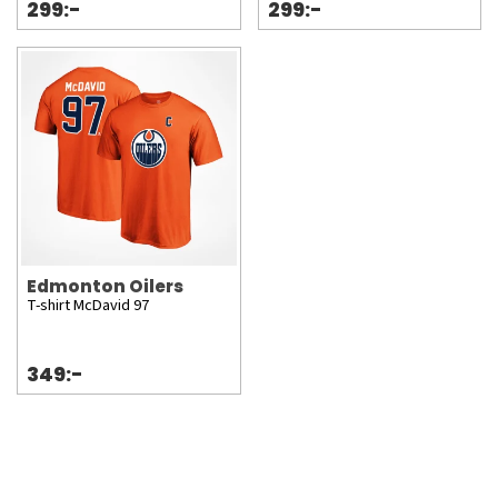
299:-
299:-
Edmonton Oilers
T-shirt McDavid 97
349:-