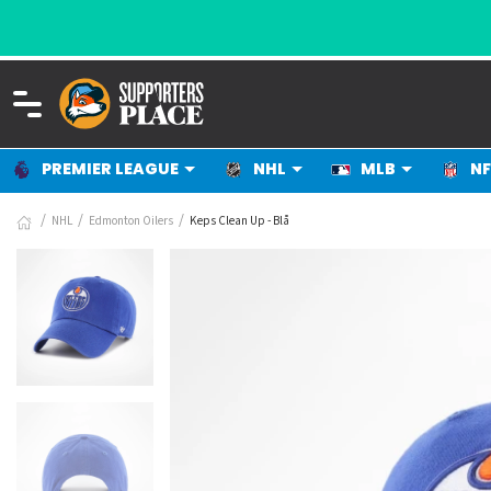
PREMIER LEAGUE
NHL
MLB
NF
NHL
Edmonton Oilers
Keps Clean Up - Blå