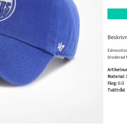
Beskriv
Edmonton-
broderad f
Artikeln
Material:
Färg:
Blå
Tvättråd
: