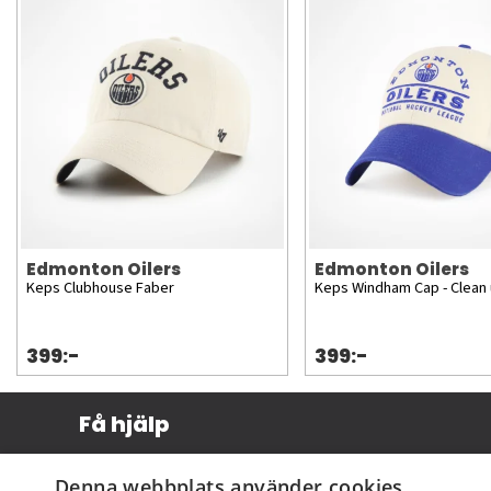
Edmonton Oilers
Edmonton Oilers
Keps Clubhouse Faber
Keps Windham Cap - Clean
399:-
399:-
Få hjälp
Köpvillkor
Denna webbplats använder cookies