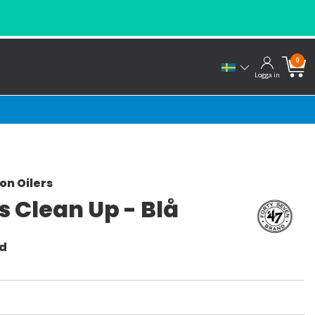
0
Logga in
n Oilers
 Clean Up - Blå
nd