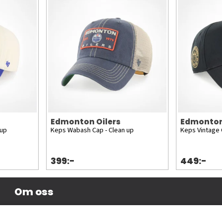
Edmonton Oilers
Edmonton
 up
Keps Wabash Cap - Clean up
Keps Vintage
399:-
449:-
Om oss
Företagsinformation