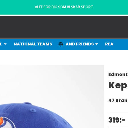
ALLT FÖR DIG SOM ÄLSKAR SPORT
L
NATIONAL TEAMS
AND FRIENDS
REA
Edmonto
Keps
47 Bra
319:-