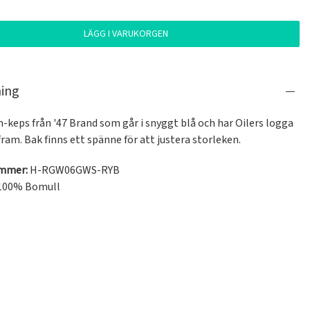
LÄGG I VARUKORGEN
ning
keps från '47 Brand som går i snyggt blå och har Oilers logga 
ram. Bak finns ett spänne för att justera storleken.
ummer:
H-RGW06GWS-RYB
100% Bomull