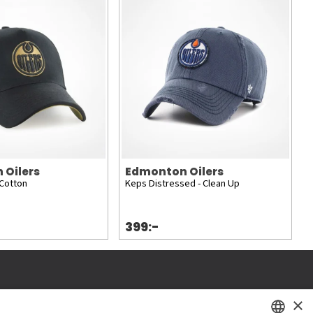
 Oilers
Edmonton Oilers
 Cotton
Keps Distressed - Clean Up
399:-
×