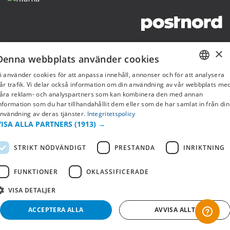
Copyright © 2019 This site is Licensed to 377 Sport AB
Integritetspolicy
Cookies
×
Denna webbplats använder cookies
i använder cookies för att anpassa innehåll, annonser och för att analysera
SWEDISH
år trafik. Vi delar också information om din användning av vår webbplats me
åra reklam- och analyspartners som kan kombinera den med annan
FI
nformation som du har tillhandahållit dem eller som de har samlat in från din
nvändning av deras tjänster.
Integritetspolicy
NO
VISA ALLA PARTNERS
(1913) →
STRIKT NÖDVÄNDIGT
PRESTANDA
INRIKTNING
FUNKTIONER
OKLASSIFICERADE
VISA DETALJER
ACCEPTERA ALLA
AVVISA ALLT