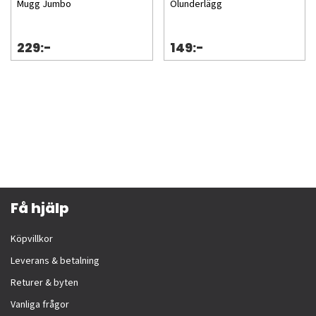
Mugg Jumbo
Ölunderlägg
229:-
149:-
Få hjälp
Köpvillkor
Leverans & betalning
Returer & byten
Vanliga frågor