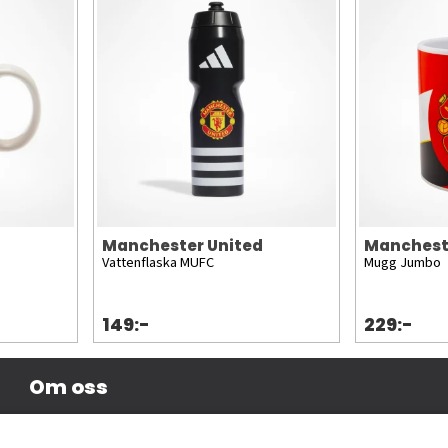
Manchester United
Manchest
Vattenflaska MUFC
Mugg Jumbo
149:-
229:-
Om oss
Företagsinformation