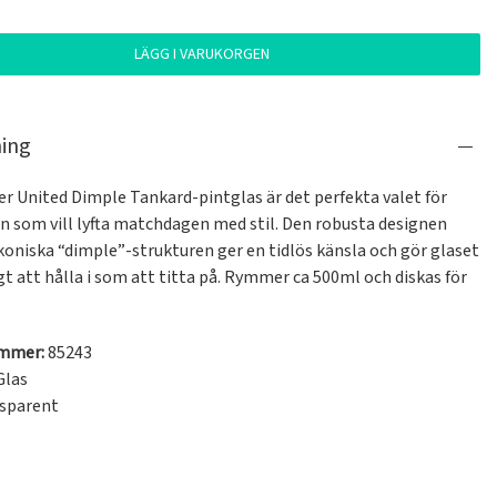
LÄGG I VARUKORGEN
ning
r United Dimple Tankard-pintglas är det perfekta valet för 
n som vill lyfta matchdagen med stil. Den robusta designen 
koniska “dimple”-strukturen ger en tidlös känsla och gör glaset 
igt att hålla i som att titta på. Rymmer ca 500ml och diskas för 
ummer:
85243
Glas
sparent