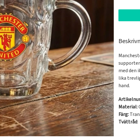
Beskriv
Mancheste
supporter
med den i
lika trevl
hand.
Artikeln
Material:
Färg:
Tran
Tvättråd
: