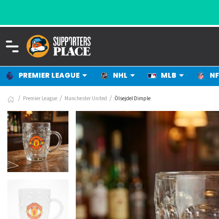
PREMIER LEAGUE
NHL
MLB
NF
Premier League
Manchester United
Ölsejdel Dimple