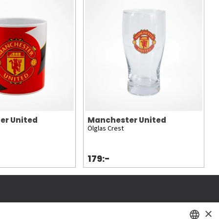
er United
Manchester United
Ölglas Crest
179:-
×