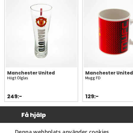
Manchester United
Manchester United
Högt Ölglas
Mugg FD
249:-
129:-
Få hjälp
Köpvillkor
Denna webbplats använder cookies