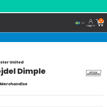
0
Logga in
ster United
ejdel Dimple
l Merchandise