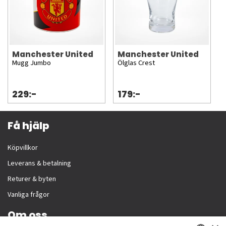
Manchester United
Manchester United
Mugg Jumbo
Ölglas Crest
229:-
179:-
Få hjälp
Köpvillkor
Leverans & betalning
Returer & byten
Vanliga frågor
Om oss