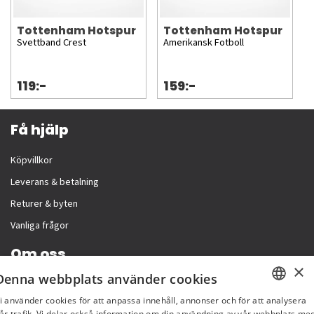
Tottenham Hotspur
Tottenham Hotspur
Svettband Crest
Amerikansk Fotboll
119:-
159:-
Få hjälp
Köpvillkor
Leverans & betalning
Returer & byten
Vanliga frågor
Om oss
×
Denna webbplats använder cookies
Företagsinformation
i använder cookies för att anpassa innehåll, annonser och för att analysera
SWEDISH
år trafik. Vi delar också information om din användning av vår webbplats me