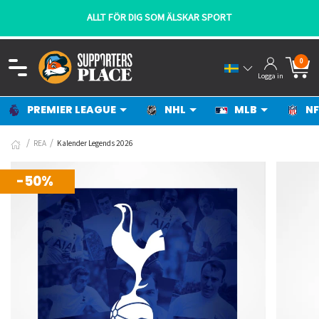
ALLT FÖR DIG SOM ÄLSKAR SPORT
0
Logga in
PREMIER LEAGUE
NHL
MLB
NF
REA
Kalender Legends 2026
-50%