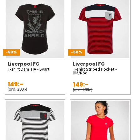
-50%
-50%
Liverpool FC
Liverpool FC
T-shirt Dam TIA - Svart
T-shirt Striped Pocket -
Blå/Röd
149:-
149:-
(ord. 299:-)
(ord. 299:-)