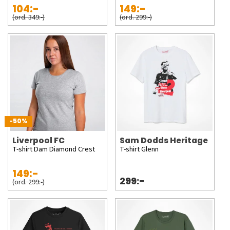
104:-
149:-
(ord. 349:-)
(ord. 299:-)
-50%
Liverpool FC
Sam Dodds Heritage
T-shirt Dam Diamond Crest
T-shirt Glenn
149:-
299:-
(ord. 299:-)