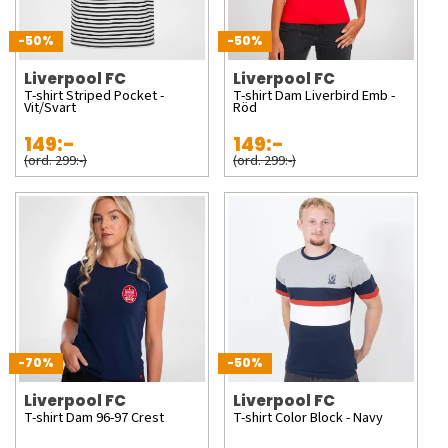
-50%
-50%
Liverpool FC
Liverpool FC
T-shirt Striped Pocket -
T-shirt Dam Liverbird Emb -
Vit/Svart
Röd
149:-
149:-
(ord. 299:-)
(ord. 299:-)
-70%
-50%
Liverpool FC
Liverpool FC
T-shirt Dam 96-97 Crest
T-shirt Color Block - Navy