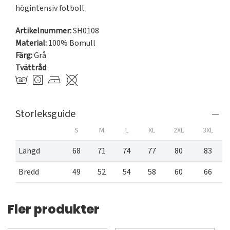
högintensiv fotboll.
Artikelnummer:
SH0108
Material:
100% Bomull
Färg:
Grå
Tvättråd
:
Storleksguide
S
M
L
XL
2XL
3XL
Längd
68
71
74
77
80
83
Bredd
49
52
54
58
60
66
Fler produkter