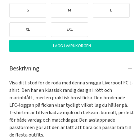
S
M
L
XL
2XL
LÄGG I VARUKORGEN
Beskrivning
Visa ditt stöd för de röda med denna snygga Liverpool FC t-
shirt. Den har en klassisk randig design i rött och 
marinblått, med en praktisk bröstficka. Den broderade 
LFC-loggan på fickan visar tydligt vilket lag du håller på.

T-shirten är tillverkad av mjuk och bekväm bomull, perfekt 
för både vardag och matchdagar. Den avslappnade 
passformen gör att den är lätt att bära och passar bra till 
de flesta outfits.