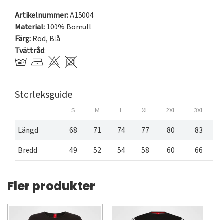
Artikelnummer:
A15004
Material:
100% Bomull
Färg:
Röd
,
Blå
Tvättråd
:
Storleksguide
S
M
L
XL
2XL
3XL
Längd
68
71
74
77
80
83
Bredd
49
52
54
58
60
66
Fler produkter