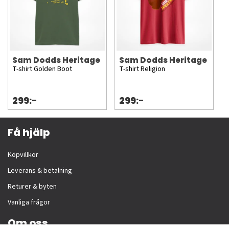
Sam Dodds Heritage
Sam Dodds Heritage
T-shirt Golden Boot
T-shirt Religion
299:-
299:-
Få hjälp
Köpvillkor
Leverans & betalning
Returer & byten
Vanliga frågor
Om oss