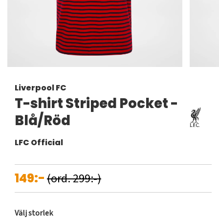
Liverpool FC
T-shirt Striped Pocket -
Blå/Röd
LFC Official
149:-
(ord. 299:-)
Välj storlek