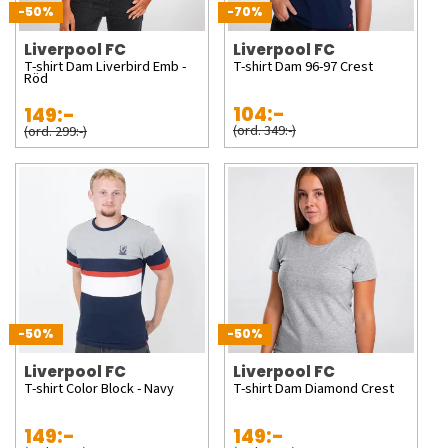
-50%
-70%
Liverpool FC
Liverpool FC
T-shirt Dam Liverbird Emb -
T-shirt Dam 96-97 Crest
Röd
104:-
149:-
(ord. 349:-)
(ord. 299:-)
-50%
-50%
Liverpool FC
Liverpool FC
T-shirt Color Block - Navy
T-shirt Dam Diamond Crest
149:-
149:-