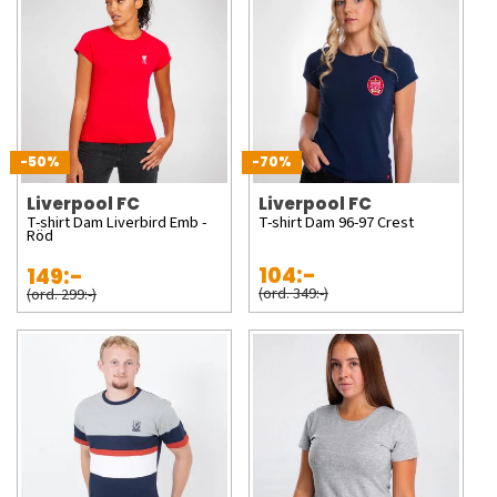
-50%
-70%
Liverpool FC
Liverpool FC
T-shirt Dam Liverbird Emb -
T-shirt Dam 96-97 Crest
Röd
104:-
149:-
(ord. 349:-)
(ord. 299:-)