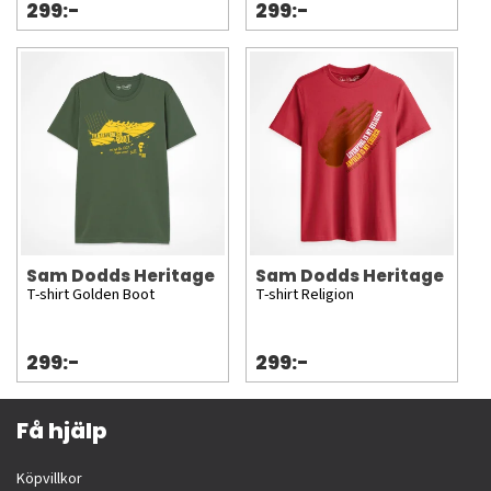
299:-
299:-
Sam Dodds Heritage
Sam Dodds Heritage
T-shirt Golden Boot
T-shirt Religion
299:-
299:-
Få hjälp
Köpvillkor