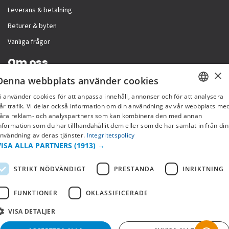
Leverans & betalning
Returer & byten
Vanliga frågor
Om oss
×
Denna webbplats använder cookies
Företagsinformation
i använder cookies för att anpassa innehåll, annonser och för att analysera
SWEDISH
år trafik. Vi delar också information om din användning av vår webbplats me
åra reklam- och analyspartners som kan kombinera den med annan
FI
nformation som du har tillhandahållit dem eller som de har samlat in från din
nvändning av deras tjänster.
Integritetspolicy
NO
VISA ALLA PARTNERS
(1913) →
STRIKT NÖDVÄNDIGT
PRESTANDA
INRIKTNING
FUNKTIONER
OKLASSIFICERADE
VISA DETALJER
Copyright © 2019 This site is Licensed to 377 Sport AB
Integritetspolicy
Cookies