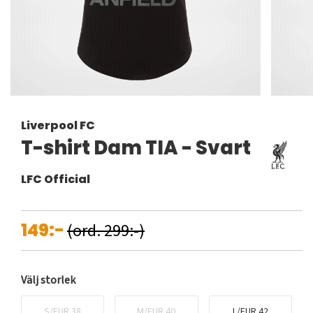
Liverpool FC
T-shirt Dam TIA - Svart
LFC Official
149:-
(ord. 299:-)
Välj storlek
S/EUR 38
M/EUR 40
L/EUR 42