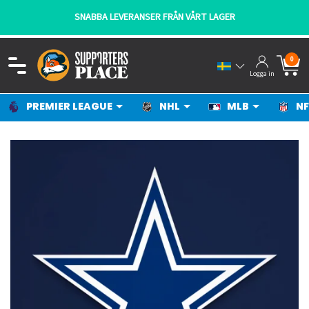
SNABBA LEVERANSER FRÅN VÅRT LAGER
0
Logga in
PREMIER LEAGUE
NHL
MLB
NF