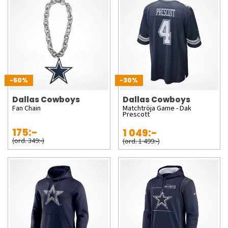
-50%
-30%
Dallas Cowboys
Dallas Cowboys
Fan Chain
Matchtröja Game - Dak
Prescott
175:-
1 049:-
(ord. 349:-)
(ord. 1 499:-)