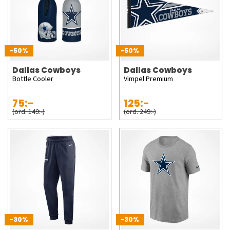
-50%
-50%
Dallas Cowboys
Dallas Cowboys
Bottle Cooler
Vimpel Premium
75:-
125:-
(ord. 149:-)
(ord. 249:-)
-30%
-30%