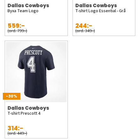
Dallas Cowboys
Dallas Cowboys
Byxa Team Logo
T-shirt Logo Essential - Grå
559:-
244:-
(ord. 799:-)
(ord. 349:-)
-30%
Dallas Cowboys
T-shirt Prescott 4
314:-
(ord. 449:-)