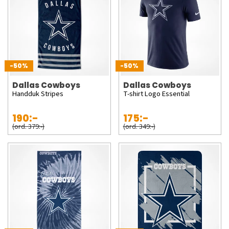
-50%
-50%
Dallas Cowboys
Dallas Cowboys
Handduk Stripes
T-shirt Logo Essential
190:-
175:-
(ord. 379:-)
(ord. 349:-)