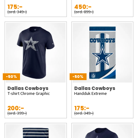
175:-
450:-
(ord. 349:-)
(ord. 899:-)
-50%
-50%
Dallas Cowboys
Dallas Cowboys
T-shirt Chrome Graphic
Handduk Extreme
200:-
175:-
(ord. 399:-)
(ord. 349:-)