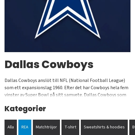
Dallas Cowboys
Dallas Cowboys anslöt till NFL (National Football League)
som ett expansionslag 1960. Efter det har Cowboys hela fem
vinster av Super Bowl på sitt samvete. Dallas Cowboys som
spelar i blått och vitt har en trogen fanbase och man säljer
Kategorier
ut sin hemmaarena gång efter gång. Du köper dina Cowboys-
souvenirer från oss på Supporters Place och du väljer mellan
kepsar, mössor, tröjor och mycket annat. Vi erbjuder en
Alla
REA
Matchtröjor
T-shirt
Sweatshirts & hoodies
B
riktigt vass shop för dig som älskar NFL och kläder med