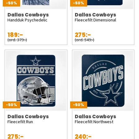
-50%
-50%
Dallas Cowboys
Dallas Cowboys
Handduk Psychedelic
Fleecefilt Dimensional
189:-
275:-
(ord. 379:-)
(ord. 549:-)
-50%
-50%
Dallas Cowboys
Dallas Cowboys
Fleecefilt Run
Fleecefilt Northwest
275:-
240:-