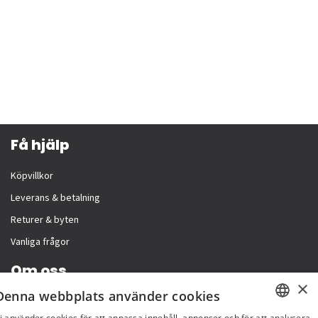
Få hjälp
Köpvillkor
Leverans & betalning
Returer & byten
Vanliga frågor
Om oss
×
Denna webbplats använder cookies
Företagsinformation
i använder cookies för att anpassa innehåll, annonser och för att analysera