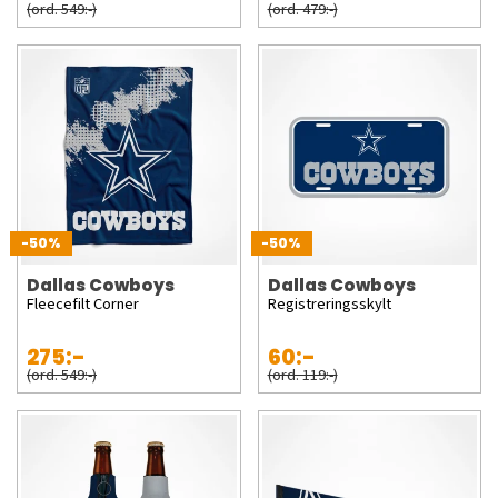
(ord. 549:-)
(ord. 479:-)
-50%
-50%
Dallas Cowboys
Dallas Cowboys
Fleecefilt Corner
Registreringsskylt
275:-
60:-
(ord. 549:-)
(ord. 119:-)