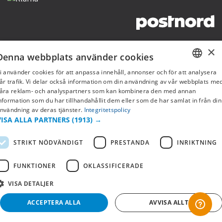
Copyright © 2019 This site is Licensed to 377 Sport AB
Integritetspolicy
Cookies
×
Denna webbplats använder cookies
i använder cookies för att anpassa innehåll, annonser och för att analysera
SWEDISH
år trafik. Vi delar också information om din användning av vår webbplats me
åra reklam- och analyspartners som kan kombinera den med annan
FI
nformation som du har tillhandahållit dem eller som de har samlat in från din
nvändning av deras tjänster.
Integritetspolicy
NO
VISA ALLA PARTNERS
(1913) →
STRIKT NÖDVÄNDIGT
PRESTANDA
INRIKTNING
FUNKTIONER
OKLASSIFICERADE
VISA DETALJER
ACCEPTERA ALLA
AVVISA ALLT