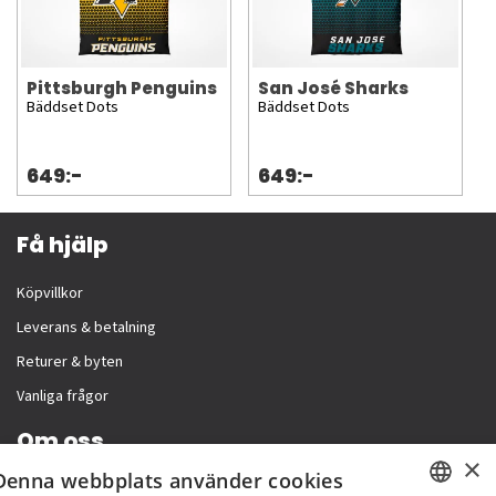
Pittsburgh Penguins
San José Sharks
Bäddset Dots
Bäddset Dots
649:-
649:-
Få hjälp
Köpvillkor
Leverans & betalning
Returer & byten
Vanliga frågor
Om oss
×
Denna webbplats använder cookies
Företagsinformation