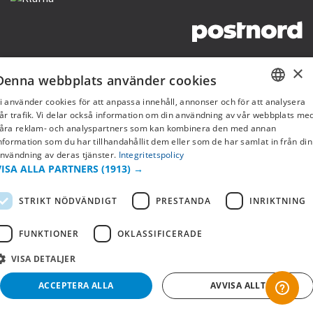
Copyright © 2019 This site is Licensed to 377 Sport AB
Integritetspolicy
Cookies
×
Denna webbplats använder cookies
i använder cookies för att anpassa innehåll, annonser och för att analysera
SWEDISH
år trafik. Vi delar också information om din användning av vår webbplats me
åra reklam- och analyspartners som kan kombinera den med annan
FI
nformation som du har tillhandahållit dem eller som de har samlat in från din
nvändning av deras tjänster.
Integritetspolicy
NO
VISA ALLA PARTNERS
(1913) →
STRIKT NÖDVÄNDIGT
PRESTANDA
INRIKTNING
FUNKTIONER
OKLASSIFICERADE
VISA DETALJER
ACCEPTERA ALLA
AVVISA ALLT