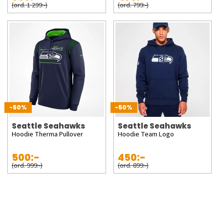
(ord. 1 299:-)
(ord. 799:-)
-50%
-50%
Seattle Seahawks
Seattle Seahawks
Hoodie Therma Pullover
Hoodie Team Logo
500:-
450:-
(ord. 999:-)
(ord. 899:-)