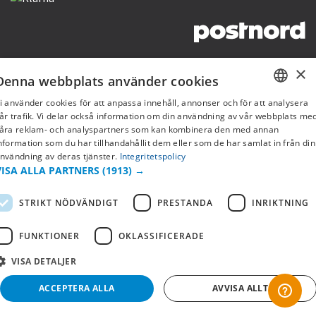
Copyright © 2019 This site is Licensed to 377 Sport AB
Integritetspolicy
Cookies
×
Denna webbplats använder cookies
i använder cookies för att anpassa innehåll, annonser och för att analysera
SWEDISH
år trafik. Vi delar också information om din användning av vår webbplats me
åra reklam- och analyspartners som kan kombinera den med annan
FI
nformation som du har tillhandahållit dem eller som de har samlat in från din
nvändning av deras tjänster.
Integritetspolicy
NO
VISA ALLA PARTNERS
(1913) →
STRIKT NÖDVÄNDIGT
PRESTANDA
INRIKTNING
FUNKTIONER
OKLASSIFICERADE
VISA DETALJER
ACCEPTERA ALLA
AVVISA ALLT