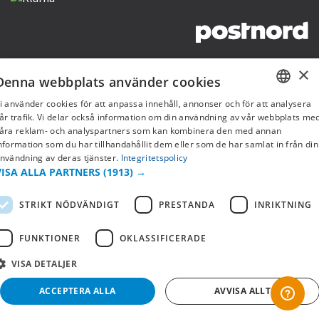
Copyright © 2019 This site is Licensed to 377 Sport AB
Integritetspolicy
Cookies
×
Denna webbplats använder cookies
i använder cookies för att anpassa innehåll, annonser och för att analysera
SWEDISH
år trafik. Vi delar också information om din användning av vår webbplats me
åra reklam- och analyspartners som kan kombinera den med annan
FI
nformation som du har tillhandahållit dem eller som de har samlat in från din
nvändning av deras tjänster.
Integritetspolicy
NO
VISA ALLA PARTNERS
(1913) →
STRIKT NÖDVÄNDIGT
PRESTANDA
INRIKTNING
FUNKTIONER
OKLASSIFICERADE
VISA DETALJER
ACCEPTERA ALLA
AVVISA ALLT