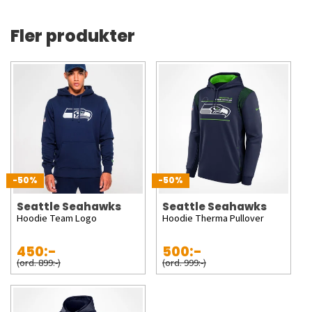
Fler produkter
-50%
-50%
Seattle Seahawks
Seattle Seahawks
Hoodie Team Logo
Hoodie Therma Pullover
450:-
500:-
(ord. 899:-)
(ord. 999:-)