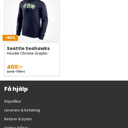
-50%
Seattle Seahawks
Hoodie Chrome Graphic
400:-
(ord. 799:-)
Få hjälp
Köpvillkor
Leverans & betalning
Returer & byten