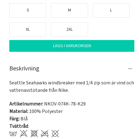
S
M
L
XL
2XL
LÄGG I VARUKORGEN
Beskrivning
Seattle Seahawks windbreaker med 1/4 zip som är vind och 
vattenavstötande från Nike. 
Artikelnummer:
NKOV-074K-78-K29
Material:
100% Polyester
Färg:
Blå
Tvättråd
: