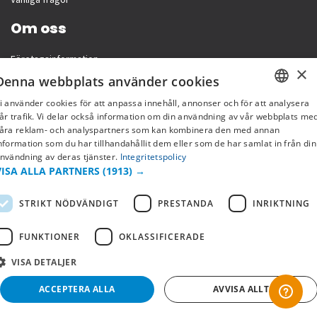
Vanliga frågor
Om oss
Företagsinformation
×
Denna webbplats använder cookies
i använder cookies för att anpassa innehåll, annonser och för att analysera
SWEDISH
år trafik. Vi delar också information om din användning av vår webbplats me
åra reklam- och analyspartners som kan kombinera den med annan
FI
nformation som du har tillhandahållit dem eller som de har samlat in från din
nvändning av deras tjänster.
Integritetspolicy
NO
VISA ALLA PARTNERS
(1913) →
STRIKT NÖDVÄNDIGT
PRESTANDA
INRIKTNING
Copyright © 2019 This site is Licensed to 377 Sport AB
Integritetspolicy
Cookies
FUNKTIONER
OKLASSIFICERADE
VISA DETALJER
ACCEPTERA ALLA
AVVISA ALLT