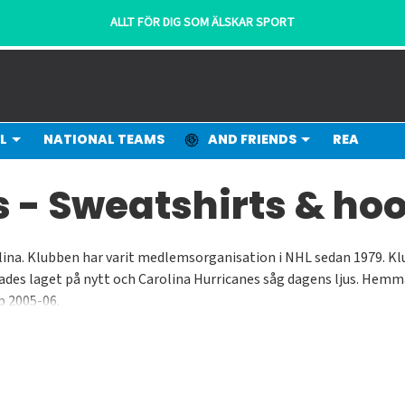
ALLT FÖR DIG SOM ÄLSKAR SPORT
L
NATIONAL TEAMS
AND FRIENDS
REA
 - Sweatshirts & ho
rolina. Klubben har varit medlemsorganisation i NHL sedan 1979.
yttades laget på nytt och Carolina Hurricanes såg dagens ljus. Hem
p 2005-06.