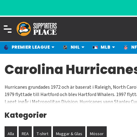
PREMIER LEAGUE
NHL
MLB
NF
Carolina Hurricanes
Hurricanes grundades 1972 och är baserat i Raleigh, North Ca
1979 flyttade till Hartford och blev Hartford Whalers. 1997 fl
Laget ingår i Metropolitan Division. Hurricanes vann Stanley Cu
Kategorier
Alla
REA
T-shirt
Muggar & Glas
Mössor