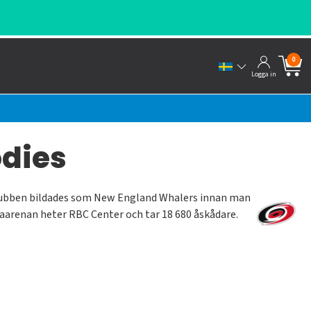
0
Logga in
odies
 Klubben bildades som New England Whalers innan man
maarenan heter RBC Center och tar 18 680 åskådare.