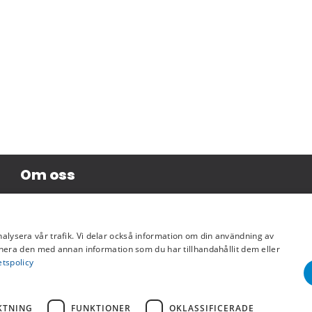
Om oss
Företagsinformation
nalysera vår trafik. Vi delar också information om din användning av
era den med annan information som du har tillhandahållit dem eller
etspolicy
KTNING
FUNKTIONER
OKLASSIFICERADE