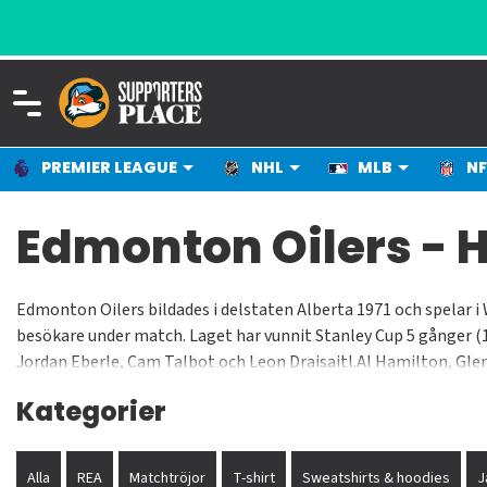
PREMIER LEAGUE
NHL
MLB
NF
Edmonton Oilers -
Edmonton Oilers bildades i delstaten Alberta 1971 och spelar i
besökare under match. Laget har vunnit Stanley Cup 5 gånger (1
Jordan Eberle, Cam Talbot och Leon Draisaitl.Al Hamilton, Glenn
klubben.
Kategorier
Alla
REA
Matchtröjor
T-shirt
Sweatshirts & hoodies
J