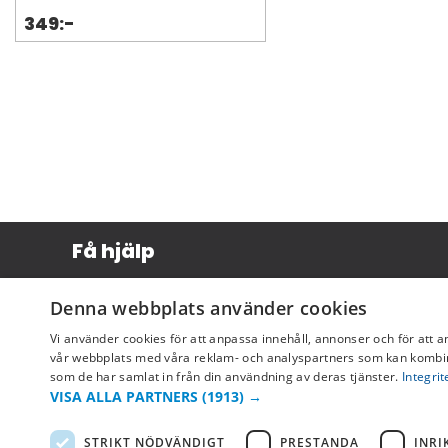
349:-
Få hjälp
Köpvillkor
Denna webbplats använder cookies
Leverans & betalning
Vi använder cookies för att anpassa innehåll, annonser och för att a
Returer & byten
vår webbplats med våra reklam- och analyspartners som kan kombin
som de har samlat in från din användning av deras tjänster.
Integrit
Vanliga frågor
VISA ALLA PARTNERS
(1913) →
STRIKT NÖDVÄNDIGT
PRESTANDA
INRI