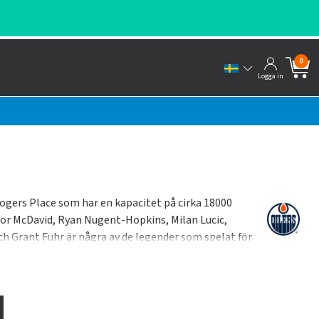
0
Logga in
ogers Place som har en kapacitet på cirka 18000
nor McDavid, Ryan Nugent-Hopkins, Milan Lucic,
ch Grant Fuhr är några av de legender som spelat för