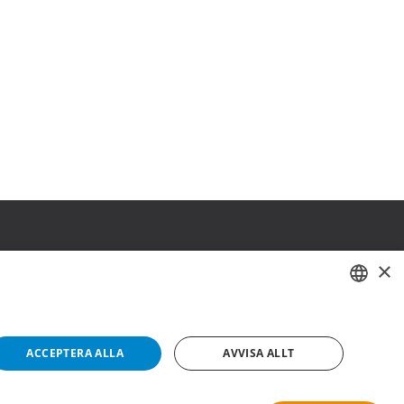
×
SWEDISH
FI
ACCEPTERA ALLA
AVVISA ALLT
NO
Copyright © 2019 This site is Licensed to 377 Sport AB
Integritetspolicy
Cookies