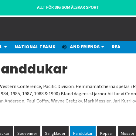
ALLT FÖR DIG SOM ÄLSKAR SPORT
L
NATIONAL TEAMS
AND FRIENDS
REA
 Handdukar
 Western Conference, Pacific Division. Hemmamatcherna spelas i R
984, 1985, 1987, 1988 & 1990).Bland dagens stjärnor hittar vi Con
 Anderson, Paul Coffey, Wayne Gretzky, Mark Messier, Jari Kurri o
ackor
Souvenirer
Sängkläder
Handdukar
Kepsar
Mössor