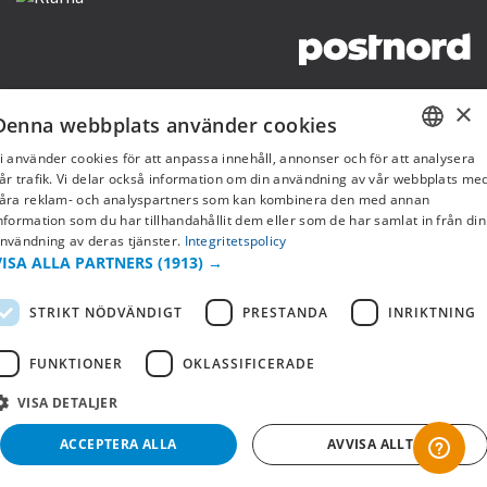
Copyright © 2019 This site is Licensed to 377 Sport AB
Integritetspolicy
Cookies
×
Denna webbplats använder cookies
i använder cookies för att anpassa innehåll, annonser och för att analysera
SWEDISH
år trafik. Vi delar också information om din användning av vår webbplats me
åra reklam- och analyspartners som kan kombinera den med annan
FI
nformation som du har tillhandahållit dem eller som de har samlat in från din
nvändning av deras tjänster.
Integritetspolicy
NO
VISA ALLA PARTNERS
(1913) →
STRIKT NÖDVÄNDIGT
PRESTANDA
INRIKTNING
FUNKTIONER
OKLASSIFICERADE
VISA DETALJER
ACCEPTERA ALLA
AVVISA ALLT