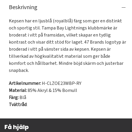
Beskrivning
Kepsen har en ljusblå (royalblå) färg som ger en distinkt 
och sportig stil. Tampa Bay Lightnings klubbmärke är 
broderat i vitt på framsidan, vilket skapar en tydlig 
kontrast och visar ditt stöd för laget. 47 Brands logotyp är 
broderad i vitt på vänster sida av kepsen. Kepsen är 
tillverkad av högkvalitativt material som ger både 
komfort och hållbarhet. Mindre böjd skärm och justerbar 
snapback.
Artikelnummer:
H-CLZOE23WBP-RY
Material:
85% Akryl & 15% Bomull
Färg:
Blå
Tvättråd
:
Få hjälp