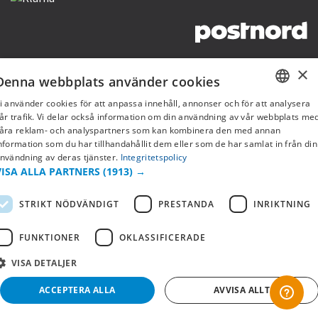
Copyright © 2019 This site is Licensed to 377 Sport AB
Integritetspolicy
Cookies
×
Denna webbplats använder cookies
i använder cookies för att anpassa innehåll, annonser och för att analysera
SWEDISH
år trafik. Vi delar också information om din användning av vår webbplats me
åra reklam- och analyspartners som kan kombinera den med annan
FI
nformation som du har tillhandahållit dem eller som de har samlat in från din
nvändning av deras tjänster.
Integritetspolicy
NO
VISA ALLA PARTNERS
(1913) →
STRIKT NÖDVÄNDIGT
PRESTANDA
INRIKTNING
FUNKTIONER
OKLASSIFICERADE
VISA DETALJER
ACCEPTERA ALLA
AVVISA ALLT