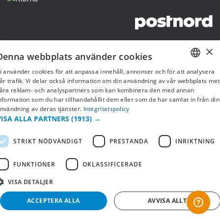
Copyright © 2019 This site is Licensed to 377 Sport AB
Integritetspolicy
Cookies
×
Denna webbplats använder cookies
i använder cookies för att anpassa innehåll, annonser och för att analysera
SWEDISH
år trafik. Vi delar också information om din användning av vår webbplats me
åra reklam- och analyspartners som kan kombinera den med annan
FI
nformation som du har tillhandahållit dem eller som de har samlat in från din
nvändning av deras tjänster.
Integritetspolicy
NO
VISA ALLA PARTNERS
(1913) →
STRIKT NÖDVÄNDIGT
PRESTANDA
INRIKTNING
FUNKTIONER
OKLASSIFICERADE
VISA DETALJER
ACCEPTERA ALLA
AVVISA ALLT