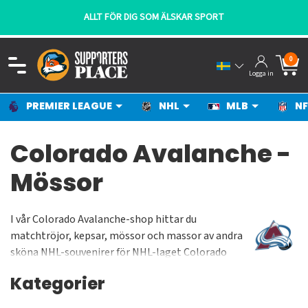
ALLT FÖR DIG SOM ÄLSKAR SPORT
0
Logga in
PREMIER LEAGUE
NHL
MLB
NF
Colorado Avalanche -
Mössor
I vår Colorado Avalanche-shop hittar du
matchtröjor, kepsar, mössor och massor av andra
sköna NHL-souvenirer för NHL-laget Colorado
Avalanche. Ett lag där en viss Peter "Foppa"
Kategorier
Forsberg blev en legend och vräkte in poäng under
sin karriär. Avalanche spelar sina hockeymatcher