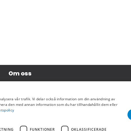
Om oss
Företagsinformation
nalysera vår trafik. Vi delar också information om din användning av
era den med annan information som du har tillhandahållit dem eller
etspolicy
KTNING
FUNKTIONER
OKLASSIFICERADE