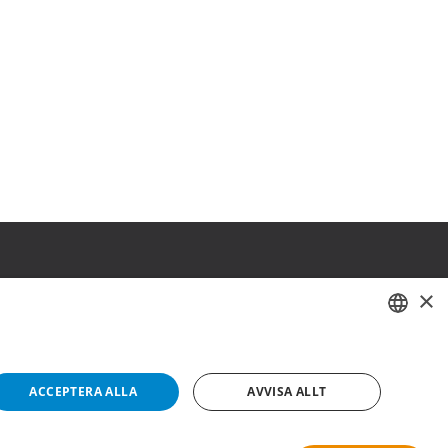
×
SWEDISH
FI
ACCEPTERA ALLA
AVVISA ALLT
NO
Copyright © 2019 This site is Licensed to 377 Sport AB
Integritetspolicy
Cookies