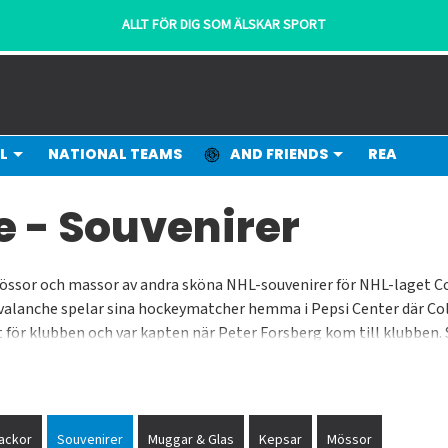
L
NATIONAL TEAMS
AND FRIENDS
REA
 - Souvenirer
mössor och massor av andra sköna NHL-souvenirer för NHL-laget Co
 Avalanche spelar sina hockeymatcher hemma i Pepsi Center där Co
ist för klubben och var kapten när Peter Forsberg kom till klubben
ns bästa hockeyliga. Allt med bra priser och snabba leveranser.
ackor
Souvenirer
Muggar & Glas
Kepsar
Mössor