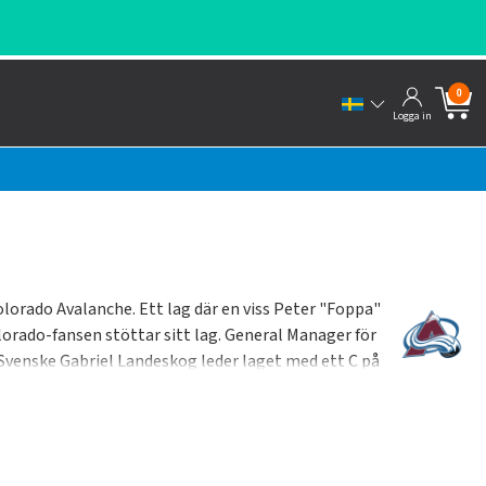
0
Logga in
lorado Avalanche. Ett lag där en viss Peter "Foppa"
lorado-fansen stöttar sitt lag. General Manager för
. Svenske Gabriel Landeskog leder laget med ett C på