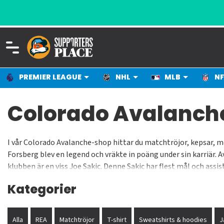
ALLT FÖR DIG SOM ÄLSKAR SPORT
PREMIER LEAGUE
NHL
MLB
NF
Colorado Avalanche
I vår Colorado Avalanche-shop hittar du matchtröjor, kepsar, 
Forsberg blev en legend och vräkte in poäng under sin karriär.
klubben är en viss Joe Sakic. Denne Sakic har flest mål och ass
bröstet. I vår NHL-shop hittar du tusentals produkter för världe
Kategorier
Alla
REA
Matchtröjor
T-shirt
Sweatshirts & hoodies
J