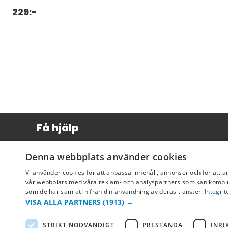
229:-
Få hjälp
Köpvillkor
Denna webbplats använder cookies
Leverans & betalning
Vi använder cookies för att anpassa innehåll, annonser och för att a
Returer & byten
vår webbplats med våra reklam- och analyspartners som kan kombin
som de har samlat in från din användning av deras tjänster.
Integrit
Vanliga frågor
VISA ALLA PARTNERS
(1913) →
STRIKT NÖDVÄNDIGT
PRESTANDA
INRI