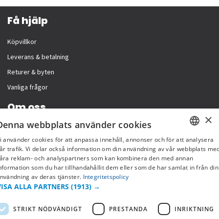
Få hjälp
Köpvillkor
Leverans & betalning
Returer & byten
Vanliga frågor
Om oss
×
Denna webbplats använder cookies
Företagsinformation
i använder cookies för att anpassa innehåll, annonser och för att analysera
SWEDISH
år trafik. Vi delar också information om din användning av vår webbplats me
åra reklam- och analyspartners som kan kombinera den med annan
FI
nformation som du har tillhandahållit dem eller som de har samlat in från din
nvändning av deras tjänster.
Integritetspolicy
NO
VISA ALLA PARTNERS
(1913) →
STRIKT NÖDVÄNDIGT
PRESTANDA
INRIKTNING