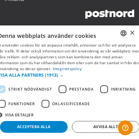
Copyright © 2019 This site is Licensed to 377 Sport AB
Integritetspolicy
Cookies
×
Denna webbplats använder cookies
i använder cookies för att anpassa innehåll, annonser och för att analysera
SWEDISH
år trafik. Vi delar också information om din användning av vår webbplats me
åra reklam- och analyspartners som kan kombinera den med annan
FI
nformation som du har tillhandahållit dem eller som de har samlat in från din
nvändning av deras tjänster.
Integritetspolicy
NO
VISA ALLA PARTNERS
(1913) →
STRIKT NÖDVÄNDIGT
PRESTANDA
INRIKTNING
FUNKTIONER
OKLASSIFICERADE
VISA DETALJER
ACCEPTERA ALLA
AVVISA ALLT