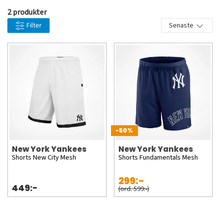
2 produkter
Filter
Senaste
-50%
New York Yankees
New York Yankees
Shorts New City Mesh
Shorts Fundamentals Mesh
299:-
449:-
(ord. 599:-)