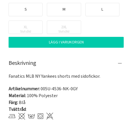
S
M
L
XL
2XL
Slutsåld
Slutsåld
LÄGG I VARUKORGEN
Beskrivning
Fanatics MLB NY Yankees shorts med sidofickor.
Artikelnummer:
005U-4536-NK-0GY
Material:
100% Polyester
Färg:
Blå
Tvättråd
: