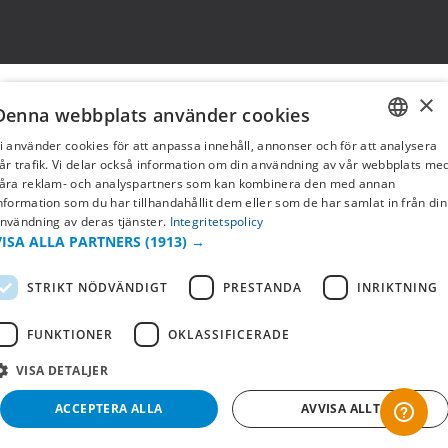
×
Denna webbplats använder cookies
i använder cookies för att anpassa innehåll, annonser och för att analysera
SWEDISH
år trafik. Vi delar också information om din användning av vår webbplats me
åra reklam- och analyspartners som kan kombinera den med annan
FI
nformation som du har tillhandahållit dem eller som de har samlat in från din
nvändning av deras tjänster.
Integritetspolicy
NO
VISA ALLA PARTNERS
(1913) →
STRIKT NÖDVÄNDIGT
PRESTANDA
INRIKTNING
FUNKTIONER
OKLASSIFICERADE
VISA DETALJER
ACCEPTERA ALLA
AVVISA ALLT