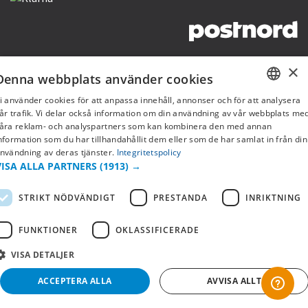
Copyright © 2019 This site is Licensed to 377 Sport AB
Integritetspolicy
Cookies
×
Denna webbplats använder cookies
i använder cookies för att anpassa innehåll, annonser och för att analysera
SWEDISH
år trafik. Vi delar också information om din användning av vår webbplats me
åra reklam- och analyspartners som kan kombinera den med annan
FI
nformation som du har tillhandahållit dem eller som de har samlat in från din
nvändning av deras tjänster.
Integritetspolicy
NO
VISA ALLA PARTNERS
(1913) →
STRIKT NÖDVÄNDIGT
PRESTANDA
INRIKTNING
FUNKTIONER
OKLASSIFICERADE
VISA DETALJER
ACCEPTERA ALLA
AVVISA ALLT