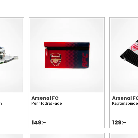
Arsenal FC
Arsenal F
m
Pennfodral Fade
Kaptensbinde
149:-
129:-