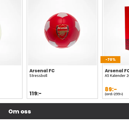
-70%
Arsenal FC
Arsenal F
Stressboll
A5 Kalender 
89:-
119:-
(ord. 299:-)
Om oss
Företagsinformation