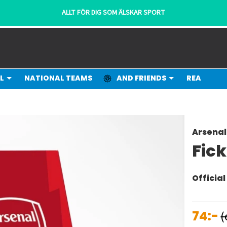
ALLT FÖR DIG SOM ÄLSKAR SPORT
L
NATIONAL TEAMS
AND FRIENDS
REA
Arsenal
Fic
Officia
74:-
(