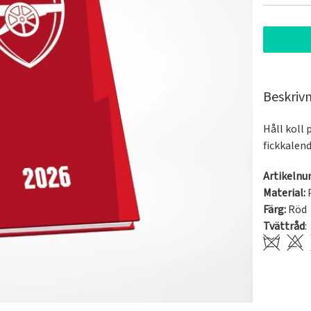
Beskriv
Håll koll 
fickkalend
Artikeln
Material:
Färg:
Röd
Tvättråd
: