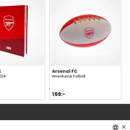
C
Arsenal FC
2024
Amerikansk Fotboll
159:-
×