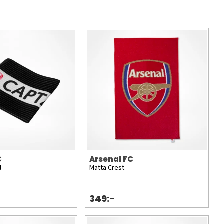
C
Arsenal FC
l
Matta Crest
349:-