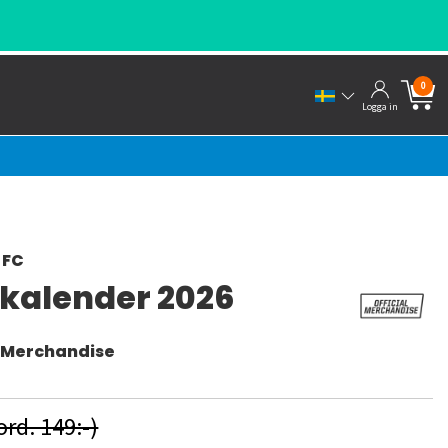
0
Logga in
 FC
kkalender 2026
l Merchandise
ord. 149:-)