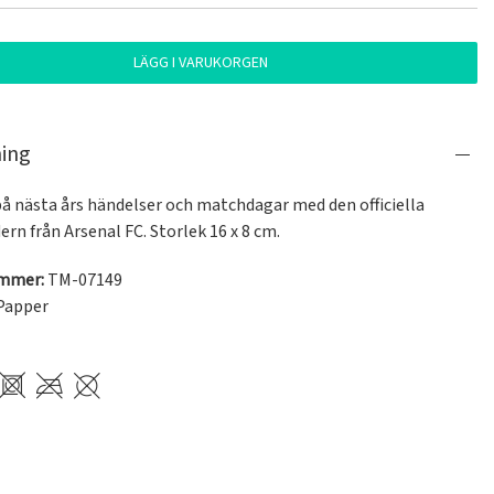
LÄGG I VARUKORGEN
ning
på nästa års händelser och matchdagar med den officiella 
ern från Arsenal FC. Storlek 16 x 8 cm.
ummer:
TM-07149
Papper