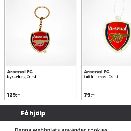
Arsenal FC
Arsenal FC
Nyckelring Crest
Luftfräschare Crest
129:-
79:-
Få hjälp
Köpvillkor
Denna webbplats använder cookies