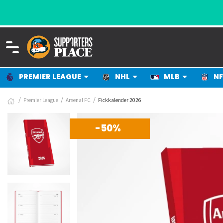
PREMIER LEAGUE
NHL
MLB
NF
Premier League
Arsenal FC
Fickkalender 2026
-50%