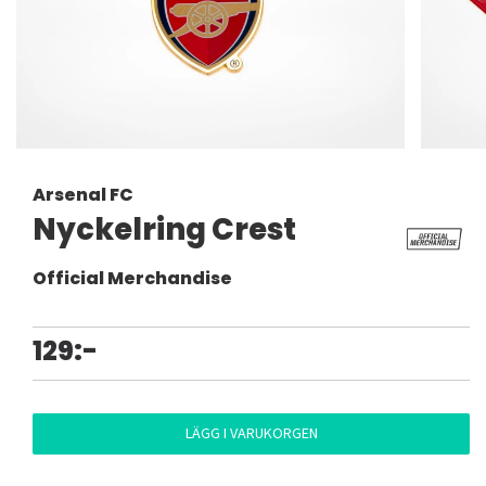
Arsenal FC
Nyckelring Crest
Official Merchandise
129:-
LÄGG I VARUKORGEN