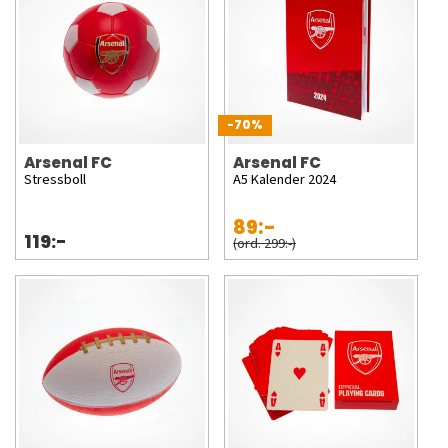
-70%
Arsenal FC
Arsenal FC
Stressboll
A5 Kalender 2024
89:-
119:-
(ord. 299:-)