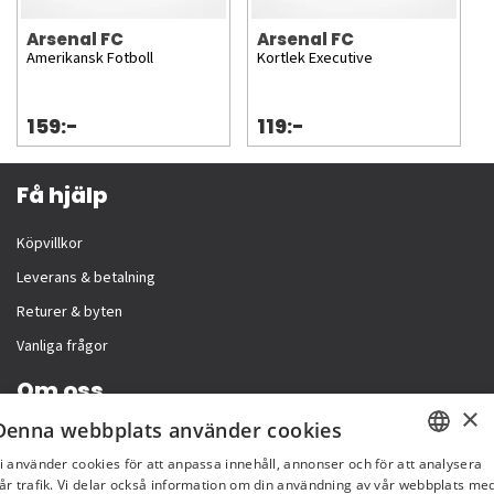
Arsenal FC
Arsenal FC
Amerikansk Fotboll
Kortlek Executive
159:-
119:-
Få hjälp
Köpvillkor
Leverans & betalning
Returer & byten
Vanliga frågor
Om oss
×
Denna webbplats använder cookies
Företagsinformation
i använder cookies för att anpassa innehåll, annonser och för att analysera
SWEDISH
år trafik. Vi delar också information om din användning av vår webbplats me